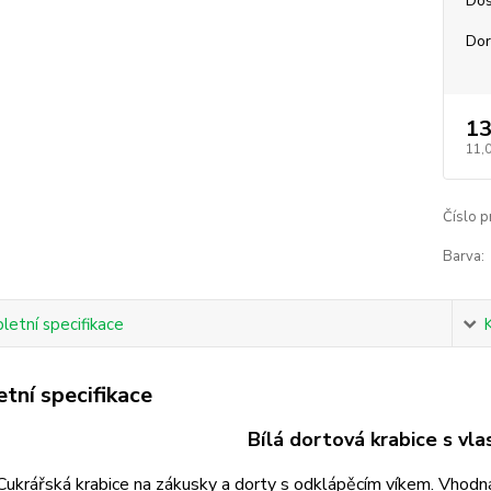
Dos
Dor
13
11,
Číslo p
Barva:
etní specifikace
tní specifikace
Bílá dortová krabice s vl
Cukrářská krabice na zákusky a dorty s odklápěcím víkem. Vhodná