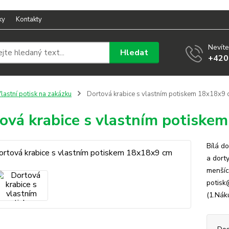
ky
Kontakty
Nevíte
Hledat
+420
lastní potisk na zakázku
Dortová krabice s vlastním potiskem 18x18x9
ová krabice s vlastním potiske
Bílá d
a dort
menšíc
potisk
(1.Nák