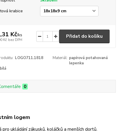
tupnost
Skladem
tová krabice
,31 Kč
/
ks
Přidat do košíku
00 Kč
bez DPH
roduktu:
LOGO711.1818
Materiál:
papírová potahovaná
lepenka
bílá
Komentáře
0
astním logem
 pro ukládání zákusků, koláčků a menších dortů.