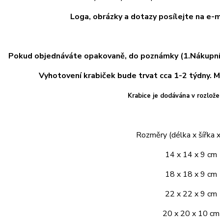
Loga, obrázky a dotazy posílejte na e-
Pokud objednáváte opakovaně, do poznámky (1.Nákupní 
Vyhotovení krabiček bude trvat cca 1-2 týdny.
M
Krabice je dodávána v rozlož
Rozměry (délka x šířka x
14 x 14 x 9 cm
18 x 18 x 9 cm
22 x 22 x 9 cm
20 x 20 x 10 cm