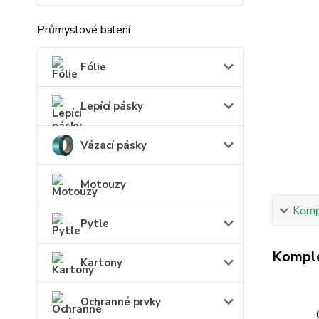
Průmyslové balení
Fólie
Lepící pásky
Vázací pásky
Motouzy
Kompl
Pytle
Komple
Kartony
Ochranné prvky