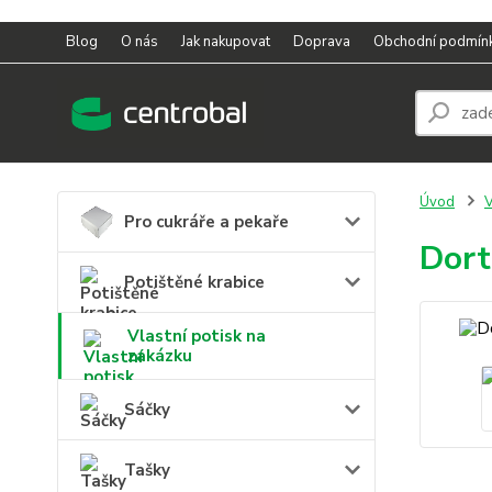
Blog
O nás
Jak nakupovat
Doprava
Obchodní podmín
Úvod
V
Pro cukráře a pekaře
Dort
Potištěné krabice
Vlastní potisk na
zakázku
Sáčky
Tašky