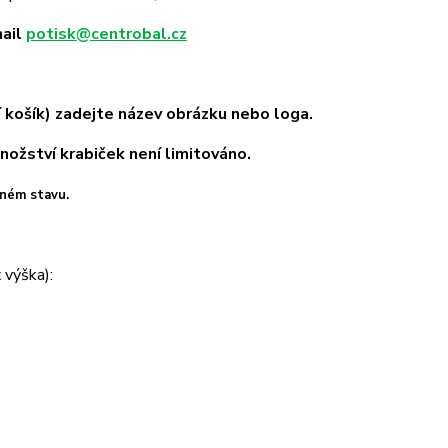
mail
potisk@centrobal.cz
košík) zadejte název obrázku nebo loga.
nožství krabiček není limitováno.
eném stavu.
 výška):