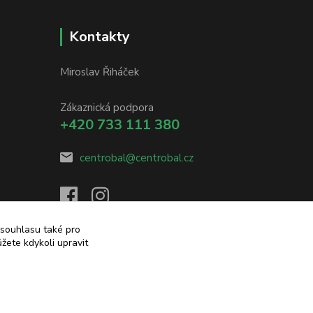
Kontakty
Miroslav Řiháček
Zákaznická podpora
+420 733 111 380
centrobal@centrobal.cz
 souhlasu také pro
žete kdykoli upravit