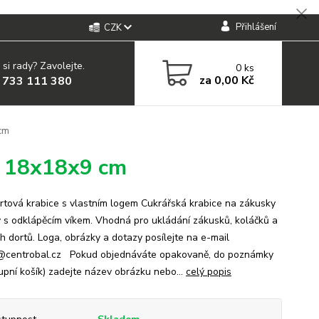
Přihlášení
CZK
 si rady? Zavolejte.
0
ks
za
0,00 Kč
 733 111 380
 cm
m 18x18x9 cm
ortová krabice s vlastním logem Cukrářská krabice na zákusky
y s odklápěcím víkem. Vhodná pro ukládání zákusků, koláčků a
h dortů. Loga, obrázky a dotazy posílejte na e-mail
@centrobal.cz Pokud objednáváte opakovaně, do poznámky
upní košík) zadejte název obrázku nebo...
celý popis