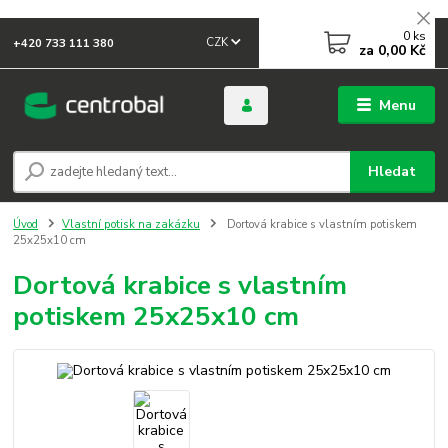
0
ks
CZK
+420 733 111 380
za
0,00 Kč
Menu
Hledat
Úvod
Vlastní potisk na zakázku
Dortová krabice s vlastním potiskem
25x25x10 cm
Dortová krabice s vlastním
potiskem 25x25x10 cm