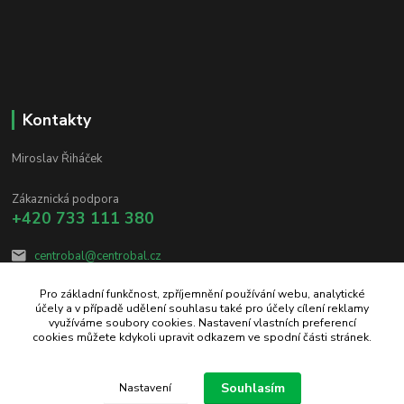
Kontakty
Miroslav Řiháček
Zákaznická podpora
+420 733 111 380
centrobal@centrobal.cz
Pro základní funkčnost, zpříjemnění používání webu, analytické
účely a v případě udělení souhlasu také pro účely cílení reklamy
využíváme soubory cookies. Nastavení vlastních preferencí
cookies můžete kdykoli upravit odkazem ve spodní části stránek.
Upravit sběr cookies.
Souhlasím
Nastavení