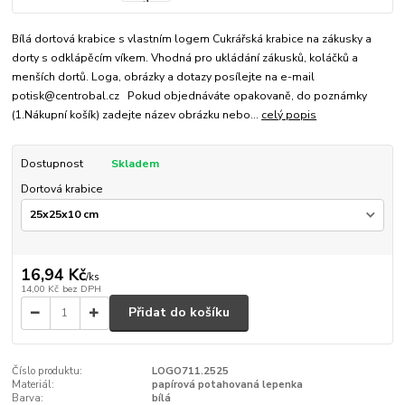
Bílá dortová krabice s vlastním logem Cukrářská krabice na zákusky a
dorty s odklápěcím víkem. Vhodná pro ukládání zákusků, koláčků a
menších dortů. Loga, obrázky a dotazy posílejte na e-mail
potisk@centrobal.cz Pokud objednáváte opakovaně, do poznámky
(1.Nákupní košík) zadejte název obrázku nebo...
celý popis
Dostupnost
Skladem
Dortová krabice
16,94 Kč
/
ks
14,00 Kč
bez DPH
Přidat do košíku
Číslo produktu:
LOGO711.2525
Materiál:
papírová potahovaná lepenka
Barva:
bílá