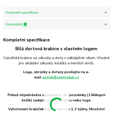
Kompletní specifikace
Komentáře
0
Kompletní specifikace
Bílá dortová krabice s vlastním logem
Cukrářská krabice na zákusky a dorty s odklápěcím víkem. Vhodná
pro ukládání zákusků, koláčků a menších dortů.
Loga, obrázky a dotazy posílejte na e-
mail
potisk@centrobal.cz
Pokud objednáváte opakovaně, do poznámky (1.Nákupní
košík) zadejte název obrázku nebo loga.
Vyhotovení krabiček bude trvat cca 1-2 týdny.
Množství