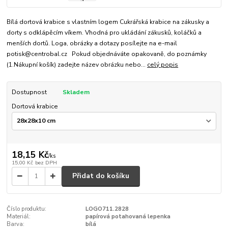
Bílá dortová krabice s vlastním logem Cukrářská krabice na zákusky a
dorty s odklápěcím víkem. Vhodná pro ukládání zákusků, koláčků a
menších dortů. Loga, obrázky a dotazy posílejte na e-mail
potisk@centrobal.cz Pokud objednáváte opakovaně, do poznámky
(1.Nákupní košík) zadejte název obrázku nebo...
celý popis
Dostupnost
Skladem
Dortová krabice
18,15 Kč
/
ks
15,00 Kč
bez DPH
Přidat do košíku
Číslo produktu:
LOGO711.2828
Materiál:
papírová potahovaná lepenka
Barva:
bílá