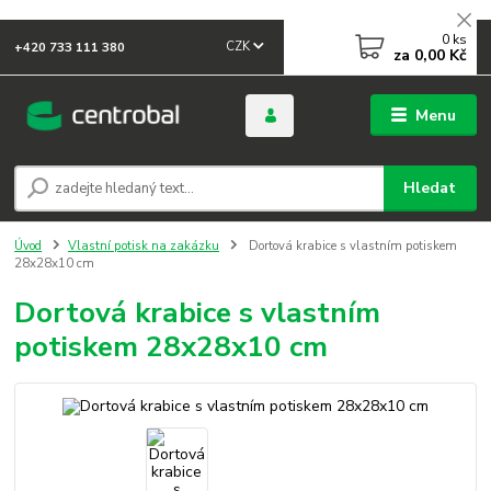
0
ks
CZK
+420 733 111 380
za
0,00 Kč
Menu
Hledat
Úvod
Vlastní potisk na zakázku
Dortová krabice s vlastním potiskem
28x28x10 cm
Dortová krabice s vlastním
potiskem 28x28x10 cm