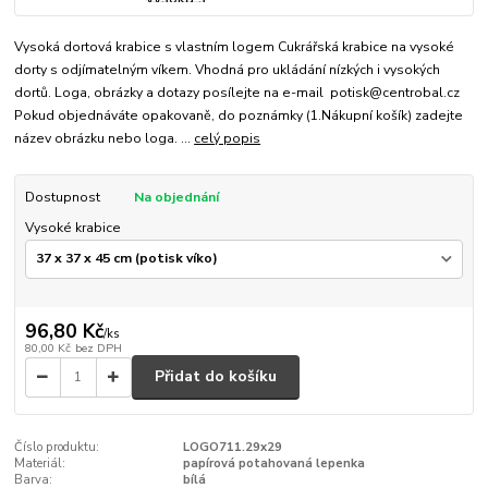
Vysoká dortová krabice s vlastním logem Cukrářská krabice na vysoké
dorty s odjímatelným víkem. Vhodná pro ukládání nízkých i vysokých
dortů. Loga, obrázky a dotazy posílejte na e-mail potisk@centrobal.cz
Pokud objednáváte opakovaně, do poznámky (1.Nákupní košík) zadejte
název obrázku nebo loga. ...
celý popis
Dostupnost
Na objednání
Vysoké krabice
96,80 Kč
/
ks
80,00 Kč
bez DPH
Přidat do košíku
Číslo produktu:
LOGO711.29x29
Materiál:
papírová potahovaná lepenka
Barva:
bílá