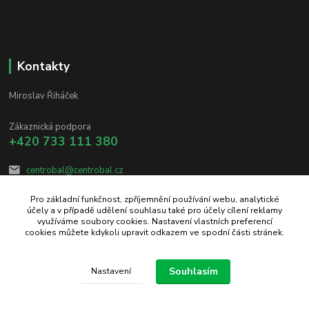
Kontakty
Miroslav Řiháček
Zákaznická podpora
+420 733 111 380
centrobal@centrobal.cz
Pro základní funkčnost, zpříjemnění používání webu, analytické
účely a v případě udělení souhlasu také pro účely cílení reklamy
využíváme soubory cookies. Nastavení vlastních preferencí
cookies můžete kdykoli upravit odkazem ve spodní části stránek.
Upravit sběr cookies.
Souhlasím
Nastavení
Vytvořeno na
Eshop-rychle.cz