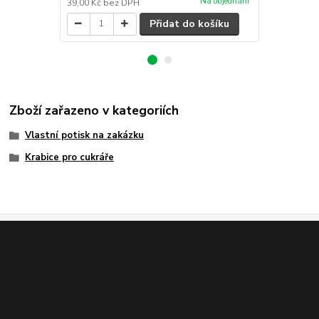
Na objednání
39,00 Kč
bez DPH
12,50 Kč
bez
Přidat do košíku
Zboží zařazeno v kategoriích
Vlastní potisk na zakázku
Krabice pro cukráře