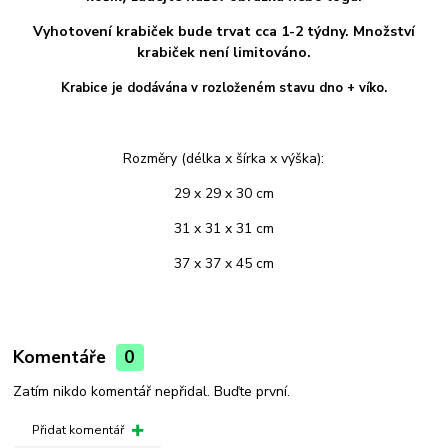
Vyhotovení krabiček bude trvat cca 1-2 týdny.
Množství
krabiček není limitováno.
Krabice je dodávána v rozloženém stavu dno + víko.
Rozměry (délka x šírka x výška):
29 x 29 x 30 cm
31 x 31 x 31 cm
37 x 37 x 45 cm
Komentáře
0
Zatím nikdo komentář nepřidal. Buďte první.
Přidat komentář