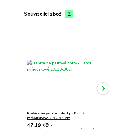
Související zboží
2
Krabice na patrové dorty - Pandí
Podložka po
mrňouskové 29x29x30cm
47,19 Kč
15,13 Kč
/
ks