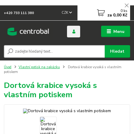
0
ks
CZK
+420 733 111 380
za
0,00 Kč
Menu
Hledat
Úvod
Vlastní potisk na zakázku
Dortová krabice vysoká s vlastním
potiskem
Dortová krabice vysoká s
vlastním potiskem