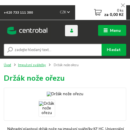
0
ks
CZK
+420 733 111 380
za
0,00 Kč
Menu
Hledat
Úvod
Impulsní svářečky
Držák nože ořezu
Držák nože ořezu
Náhradní plastový držák nože na impulsní svářečky KF HC. Univerzální