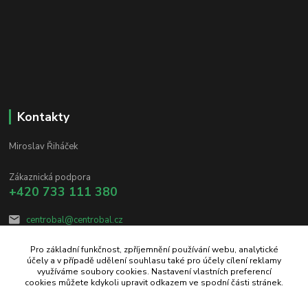
Kontakty
Miroslav Řiháček
Zákaznická podpora
+420 733 111 380
centrobal@centrobal.cz
Pro základní funkčnost, zpříjemnění používání webu, analytické
účely a v případě udělení souhlasu také pro účely cílení reklamy
využíváme soubory cookies. Nastavení vlastních preferencí
cookies můžete kdykoli upravit odkazem ve spodní části stránek.