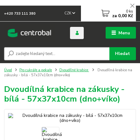
0
ks
CZK
+420 733 111 380
za
0,00 Kč
Menu
Hledat
Úvod
Pro cukráře a pekaře
Dvoudílné krabice
Dvoudílná krabice na
zákusky - bílá - 57x37x10cm (dno+víko)
Dvoudílná krabice na zákusky -
bílá - 57x37x10cm (dno+víko)