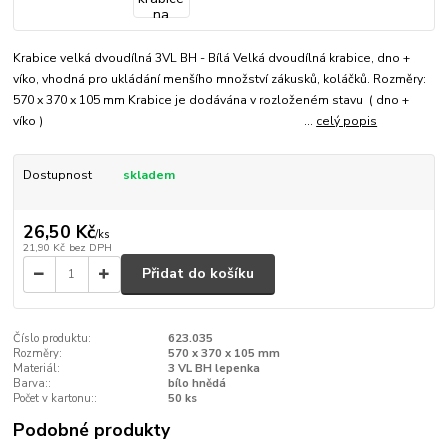
Krabice velká dvoudílná 3VL BH - Bílá Velká dvoudílná krabice, dno +
víko, vhodná pro ukládání menšího množství zákusků, koláčků. Rozměry:
570 x 370 x 105 mm Krabice je dodávána v rozloženém stavu ( dno +
víko ) ...
celý popis
Dostupnost
skladem
26,50 Kč
/
ks
21,90 Kč
bez DPH
Přidat do košíku
Číslo produktu:
623.035
Rozměry:
570 x 370 x 105 mm
Materiál:
3 VL BH lepenka
Barva::
bílo hnědá
Počet v kartonu::
50 ks
Podobné produkty