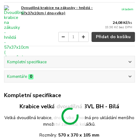
Dvoudílná krabice na zákusky - hnědá -
skladem
57x37x10cm ( dno+víko)
24,08 Kč
/
ks
19,90 Kč
bez DPH
Přidat do košíku
Kompletní specifikace
Komentáře
0
Kompletní specifikace
Krabice velká dvoudílná 3VL BH - Bílá
Velká dvoudílná krabice, dno + víko, vhodná pro ukládání menšího
množství zákusků, koláčků.
Rozměry:
570 x 370 x 105 mm