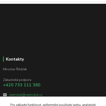
Kontakty
Miroslav Řiháček
Zákaznická podpora
+420 733 111 380
centrobal@centrobal.cz
Pro základní funkčnost, zpříjemnění používání webu, analytické