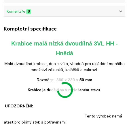
Komentáře
0
Kompletní specifikace
Krabice malá nízká dvoudílná 3VL HH -
Hnědá
Malá dvoudílná krabice, dno + víko, vhodná pro ukládání menšího
množství zákusků, koláčků a cukroví.
Rozměry:
380 x 230 x 50 mm
Krabice je dodávána v rozloženém stavu.
UPOZORNĚNÍ:
Tento výrobek nemá
atest pro přímý styk s potravinami.