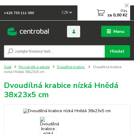
0
ks
CZK
+420 733 111 380
za
0,00 Kč
Menu
Hledat
Úvod
Pro cukráře a pekaře
Dvoudílné krabice
Dvoudílná krabice
nízká Hnědá 38x23x5 cm
Dvoudílná krabice nízká Hnědá
38x23x5 cm