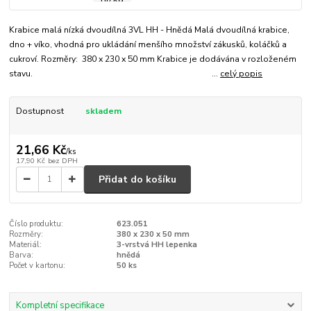
Krabice malá nízká dvoudílná 3VL HH - Hnědá Malá dvoudílná krabice,
dno + víko, vhodná pro ukládání menšího množství zákusků, koláčků a
cukroví. Rozměry: 380 x 230 x 50 mm Krabice je dodávána v rozloženém
stavu. ...
celý popis
Dostupnost
skladem
21,66 Kč
/
ks
17,90 Kč
bez DPH
Přidat do košíku
Číslo produktu:
623.051
Rozměry:
380 x 230 x 50 mm
Materiál:
3-vrstvá HH lepenka
Barva:
hnědá
Počet v kartonu:
50 ks
Kompletní specifikace