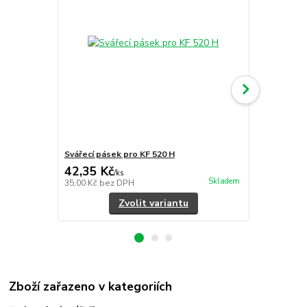
Svářecí pásek pro KF 520 H
Odporový dr
42,35 Kč
21,78 Kč
/
ks
Skladem
35,00 Kč
bez DPH
18,00 Kč
bez
Zvolit variantu
Zboží zařazeno v kategoriích