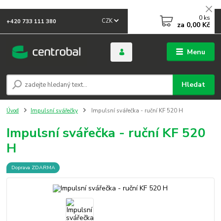
0
ks
CZK
+420 733 111 380
za
0,00 Kč
Menu
Hledat
Úvod
Impulsní svářečky
Impulsní svářečka - ruční KF 520 H
Impulsní svářečka - ruční KF 520
H
Doprava ZDARMA