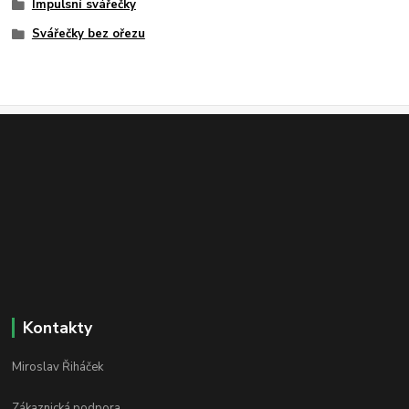
Impulsní svářečky
Svářečky bez ořezu
Kontakty
Miroslav Řiháček
Zákaznická podpora