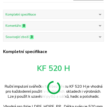
Kompletní specifikace
Komentáře
0
Související zboží
3
Kompletní specifikace
KF 520 H
Ruční impulsní svářečka folií bez ořezu KF 520 H je vhodná
pro každodenní použití v obchodech, skladech i výrobnách.
Lze ji použít k uzavírání pytlů a sáčků, hadic a polohadic.
Vhodná pro folie
LDPE
, HDPE,
PP
. Délka sváru je 520 mm,