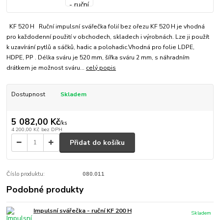
KF 520 H Ruční impulsní svářečka folií bez ořezu KF 520 H je vhodná
pro každodenní použití v obchodech, skladech i výrobnách. Lze ji použít
k uzavírání pytlů a sáčků, hadic a polohadic.Vhodná pro folie LDPE,
HDPE, PP . Délka sváru je 520 mm, šířka sváru 2 mm, s náhradním
drátkem je možnost sváru...
celý popis
Dostupnost
Skladem
5 082,00 Kč
/
ks
4 200,00 Kč
bez DPH
Přidat do košíku
Číslo produktu:
080.011
Podobné produkty
Impulsní svářečka - ruční KF 200 H
Skladem