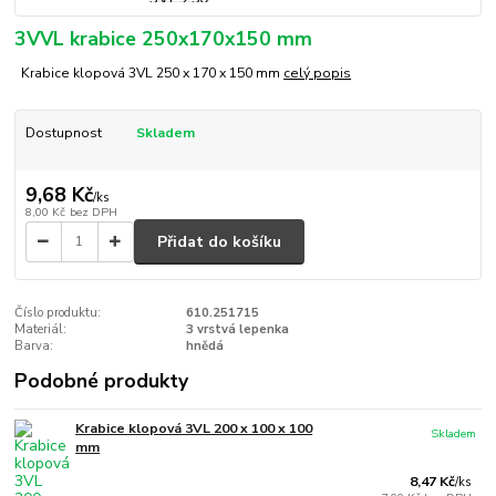
3VVL krabice 250x170x150 mm
Krabice klopová 3VL 250 x 170 x 150 mm
celý popis
Dostupnost
Skladem
9,68 Kč
/
ks
8,00 Kč
bez DPH
Přidat do košíku
Číslo produktu:
610.251715
Materiál:
3 vrstvá lepenka
Barva:
hnědá
Podobné produkty
Krabice klopová 3VL 200 x 100 x 100
Skladem
mm
8,47 Kč
/
ks