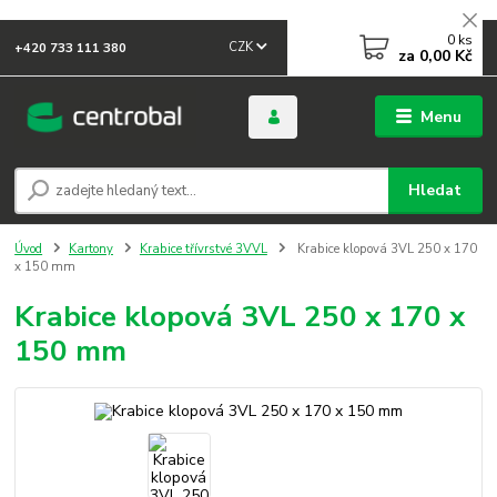
0
ks
CZK
+420 733 111 380
za
0,00 Kč
Menu
Hledat
Úvod
Kartony
Krabice třívrstvé 3VVL
Krabice klopová 3VL 250 x 170
x 150 mm
Krabice klopová 3VL 250 x 170 x
150 mm