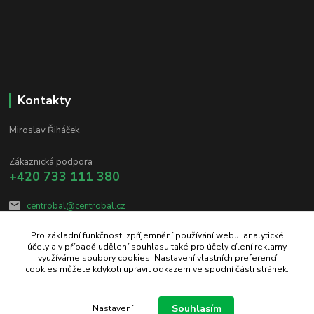
Kontakty
Miroslav Řiháček
Zákaznická podpora
+420 733 111 380
centrobal@centrobal.cz
Pro základní funkčnost, zpříjemnění používání webu, analytické
účely a v případě udělení souhlasu také pro účely cílení reklamy
využíváme soubory cookies. Nastavení vlastních preferencí
cookies můžete kdykoli upravit odkazem ve spodní části stránek.
Upravit sběr cookies.
Souhlasím
Nastavení