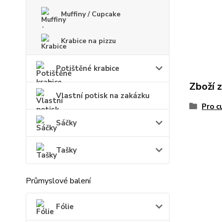
Muffiny / Cupcake
Krabice na pizzu
Potištěné krabice
Zboží 
Vlastní potisk na zakázku
Pro c
Sáčky
Tašky
Průmyslové balení
Fólie