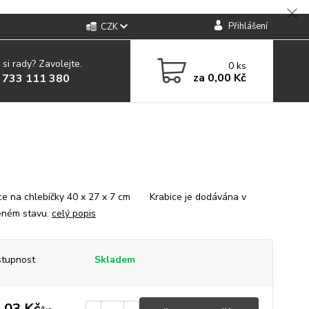
Přihlášení
CZK
 si rady? Zavolejte.
0
ks
za
0,00 Kč
 733 111 380
e na chlebíčky 40 x 27 x 7 cm Krabice je dodávána v
eném stavu.
celý popis
tupnost
Skladem
,03 Kč