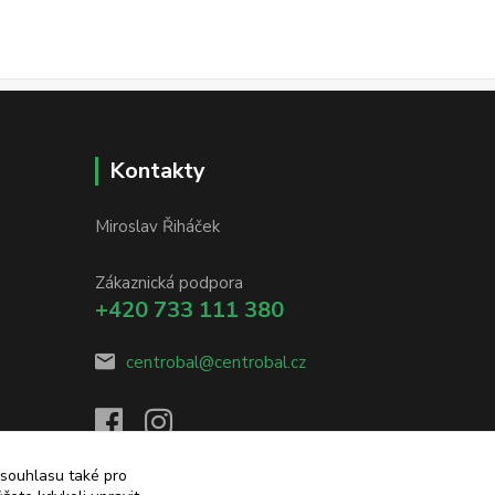
Kontakty
Miroslav Řiháček
Zákaznická podpora
+420 733 111 380
centrobal@centrobal.cz
 souhlasu také pro