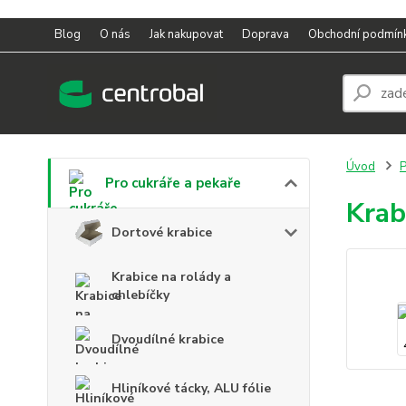
Blog
O nás
Jak nakupovat
Doprava
Obchodní podmín
Úvod
P
Pro cukráře a pekaře
Krab
Dortové krabice
Krabice na rolády a
chlebíčky
Dvoudílné krabice
Hliníkové tácky, ALU fólie