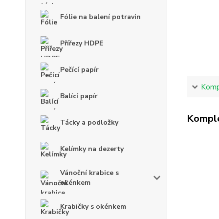
Fólie na balení potravin
Přířezy HDPE
Pečící papír
Kompl
Balící papír
Komple
Tácky a podložky
Kelímky na dezerty
Vánoční krabice s
okénkem
Krabičky s okénkem