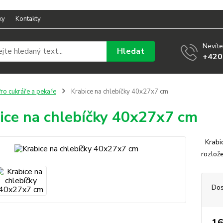
ky
Kontakty
Nevíte
Hledat
+420
ro cukráře a pekaře
Krabice na chlebíčky 40x27x7 cm
ice na chlebíčky 40x27x7 cm
Krabic
rozlož
Dos
16