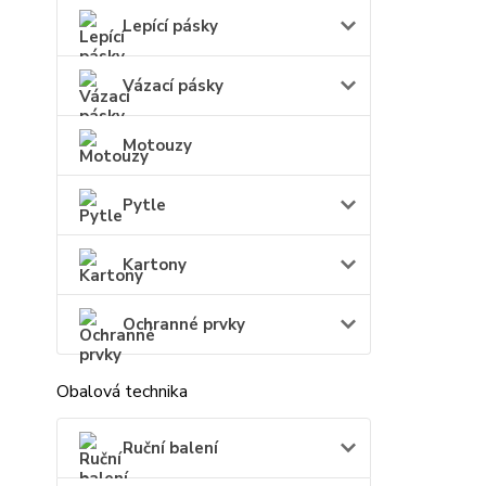
Lepící pásky
Vázací pásky
Motouzy
Pytle
Kartony
Ochranné prvky
Obalová technika
Ruční balení