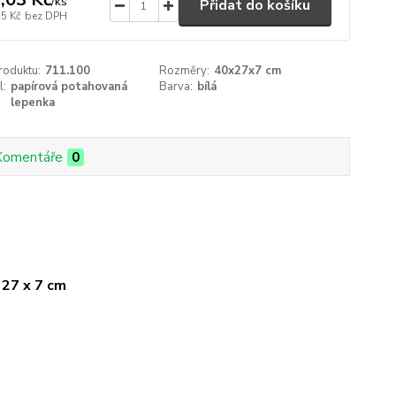
/
ks
Přidat do košíku
25 Kč
bez DPH
roduktu:
711.100
Rozměry:
40x27x7 cm
l:
papírová potahovaná
Barva:
bílá
lepenka
Komentáře
0
 27 x 7 cm