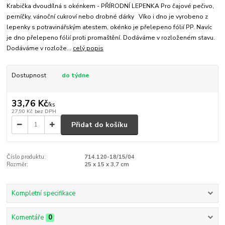
Krabička dvoudílná s okénkem - PŘÍRODNÍ LEPENKA Pro čajové pečivo,
perníčky, vánoční cukroví nebo drobné dárky Víko i dno je vyrobeno z
lepenky s potravinářským atestem, okénko je přelepeno fólií PP. Navíc
je dno přelepeno fólií proti promaštění. Dodáváme v rozloženém stavu.
Dodáváme v rozlože...
celý popis
Dostupnost
do týdne
33,76 Kč
/
ks
27,90 Kč
bez DPH
Přidat do košíku
Číslo produktu:
714.120-18/15/04
Rozměr:
25 x 15 x 3,7 cm
Kompletní specifikace
Komentáře
0