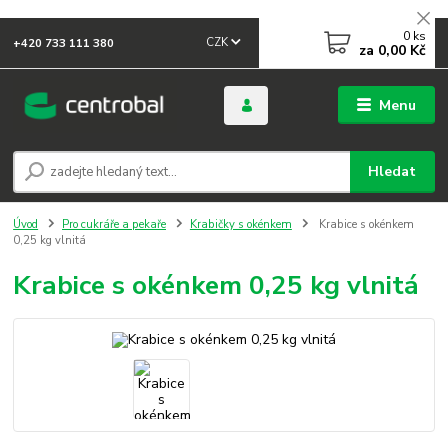
0
ks
CZK
+420 733 111 380
za
0,00 Kč
Menu
Hledat
Úvod
Pro cukráře a pekaře
Krabičky s okénkem
Krabice s okénkem
0,25 kg vlnitá
Krabice s okénkem 0,25 kg vlnitá