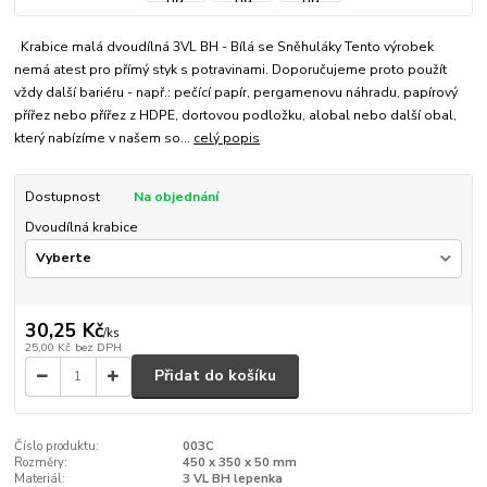
Krabice malá dvoudílná 3VL BH - Bílá se Sněhuláky Tento výrobek
nemá atest pro přímý styk s potravinami. Doporučujeme proto použít
vždy další bariéru - např.: pečící papír, pergamenovu náhradu, papírový
přířez nebo přířez z HDPE, dortovou podložku, alobal nebo další obal,
který nabízíme v našem so...
celý popis
Dostupnost
Na objednání
Dvoudílná krabice
30,25 Kč
/
ks
25,00 Kč
bez DPH
Přidat do košíku
Číslo produktu:
003C
Rozměry:
450 x 350 x 50 mm
Materiál:
3 VL BH lepenka