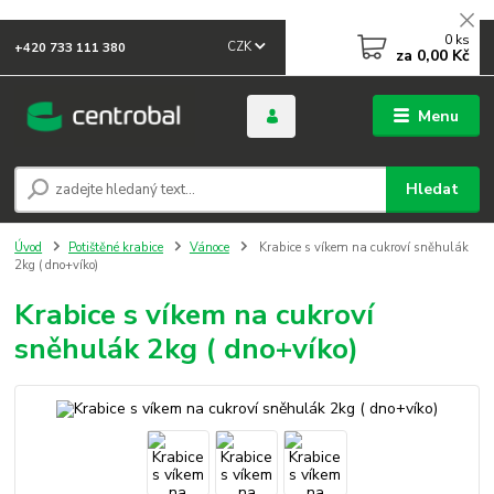
0
ks
CZK
+420 733 111 380
za
0,00 Kč
Menu
Hledat
Úvod
Potištěné krabice
Vánoce
Krabice s víkem na cukroví sněhulák
2kg ( dno+víko)
Krabice s víkem na cukroví
sněhulák 2kg ( dno+víko)