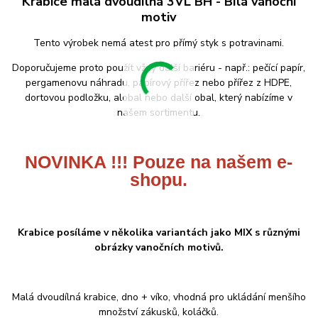
Krabice malá dvoudílná 3VL BH - Bílá vánoční
motiv
Tento výrobek nemá atest pro přímý styk s potravinami.
Doporučujeme proto použít vždy další bariéru - např.: pečící papír,
pergamenovu náhradu, papírový přířez nebo přířez z HDPE,
dortovou podložku, alobal nebo další obal, který nabízíme v
našem sortimentu.
NOVINKA !!! Pouze na našem e-
shopu.
Krabice posíláme v několika variantách jako MIX s různými
obrázky vanočních motivů.
Malá dvoudílná krabice, dno + víko, vhodná pro ukládání menšího
množství zákusků, koláčků.