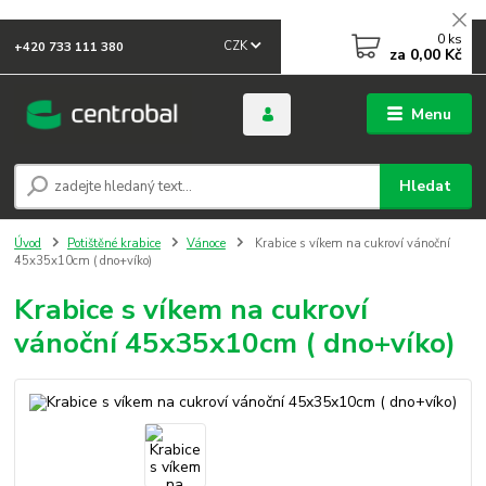
0
ks
CZK
+420 733 111 380
za
0,00 Kč
Menu
Hledat
Úvod
Potištěné krabice
Vánoce
Krabice s víkem na cukroví vánoční
45x35x10cm ( dno+víko)
Krabice s víkem na cukroví
vánoční 45x35x10cm ( dno+víko)