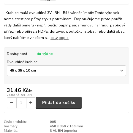
Krabice malá dvoudílná 3VL BH - Bílá vánoční motiv Tento výrobek
nemá atest pro přímý styk s potravinami. Doporučujeme proto použít
vždy další bariéru - např.: pečící papír, pergamenovu náhradu, papírový
přířez nebo přířez z HDPE, dortovou podložku, alobal nebo další obal,
který nabízíme v našem s...
celý popis
Dostupnost
do týdne
Dvoudílná krabice
31,46 Kč
/
ks
26,00 Kč
bez DPH
Přidat do košíku
Číslo produktu:
005
Rozměry:
450 x 350 x 100 mm
Materiál:
3 VL BH lepenka