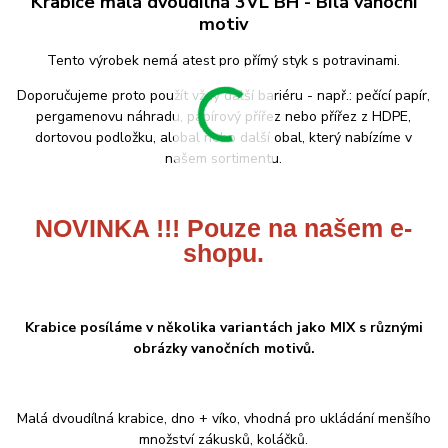
Krabice malá dvoudílná 3VL BH - Bílá vánoční
motiv
Tento výrobek nemá atest pro přímý styk s potravinami.
Doporučujeme proto použít vždy další bariéru - např.: pečící papír,
pergamenovu náhradu, papírový přířez nebo přířez z HDPE,
dortovou podložku, alobal nebo další obal, který nabízíme v
našem sortimentu.
NOVINKA !!! Pouze na našem e-
shopu.
Krabice posíláme v několika variantách jako MIX s různými
obrázky vanočních motivů.
Malá dvoudílná krabice, dno + víko, vhodná pro ukládání menšího
množství zákusků, koláčků.