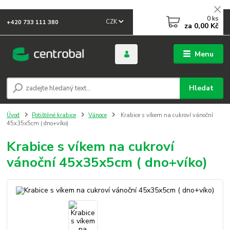
0
ks
CZK
+420 733 111 380
za
0,00 Kč
Menu
Hledat
Úvod
Potištěné krabice
Vánoce
Krabice s víkem na cukroví vánoční
45x35x5cm ( dno+víko)
Krabice s víkem na cukroví
vánoční 45x35x5cm ( dno+víko)