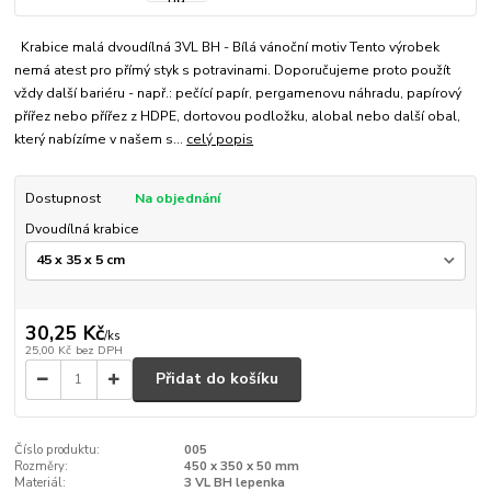
Krabice malá dvoudílná 3VL BH - Bílá vánoční motiv Tento výrobek
nemá atest pro přímý styk s potravinami. Doporučujeme proto použít
vždy další bariéru - např.: pečící papír, pergamenovu náhradu, papírový
přířez nebo přířez z HDPE, dortovou podložku, alobal nebo další obal,
který nabízíme v našem s...
celý popis
Dostupnost
Na objednání
Dvoudílná krabice
30,25 Kč
/
ks
25,00 Kč
bez DPH
Přidat do košíku
Číslo produktu:
005
Rozměry:
450 x 350 x 50 mm
Materiál:
3 VL BH lepenka