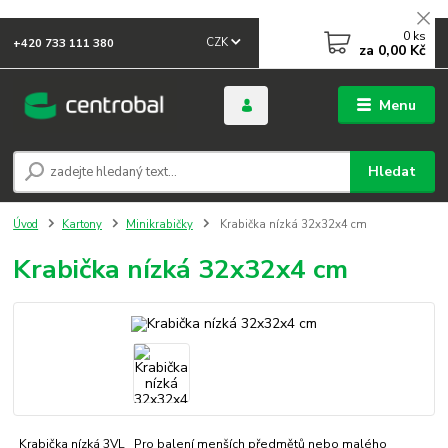
0
ks
CZK
+420 733 111 380
za
0,00 Kč
Menu
Hledat
Úvod
Kartony
Minikrabičky
Krabička nízká 32x32x4 cm
Krabička nízká 32x32x4 cm
Krabička nízká 3VL Pro balení menších předmětů nebo malého