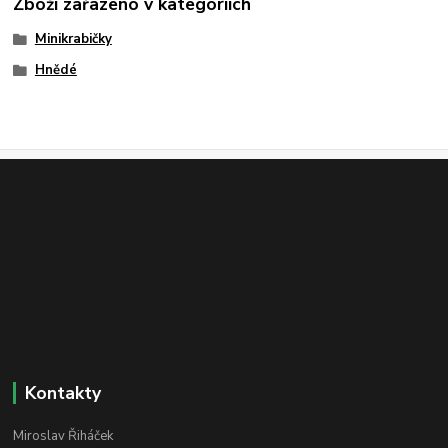
Zboží zařazeno v kategoriích
Minikrabičky
Hnědé
Kontakty
Miroslav Řiháček