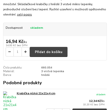
množství. Skládačkové krabičky z hnědé 3 vrstvé mikro lepenky,
jednoduché složení bez lepení. Rychlé uzavření s možností opětovného
otevírání.
celý popis
Dostupnost
skladem
16,94 Kč
/
ks
14,00 Kč
bez DPH
Přidat do košíku
Číslo produktu:
660.054
Materiál:
3 vrstvá lepenka
Barva:
hnědá
Podobné produkty
Krabička nízká 21x21x4 cm
skladem
12,34 Kč
/
ks
10,20 Kč
bez DPH