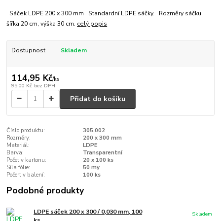
Sáček LDPE 200 x 300 mm Standardní LDPE sáčky. Rozměry sáčku:
šířka 20 cm, výška 30 cm.
celý popis
Dostupnost
Skladem
114,95 Kč
/
ks
95,00 Kč
bez DPH
Přidat do košíku
Číslo produktu:
305.002
Rozměry:
200 x 300 mm
Materiál:
LDPE
Barva:
Transparentní
Počet v kartonu:
20 x 100 ks
Síla fólie:
50 my
Počert v balení:
100 ks
Podobné produkty
LDPE sáček 200 x 300 / 0,030 mm, 100
Skladem
ks