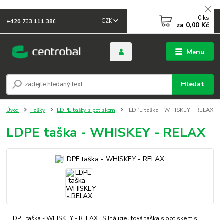
0
ks
CZK
+420 733 111 380
za
0,00 Kč
Menu
Hledat
Úvod
Tašky
LDPE tašky s potiskem
LDPE taška - WHISKEY - RELAX
LDPE taška - WHISKEY - RELAX
LDPE taška - WHISKEY - RELAX Silná igelitová taška s potiskem s