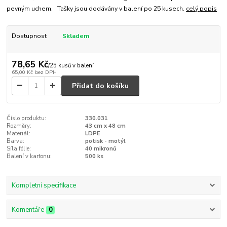
pevným uchem. Tašky jsou dodávány v balení po 25 kusech.
celý popis
Dostupnost
Skladem
78,65 Kč
/
25 kusů v balení
65,00 Kč
bez DPH
Přidat do košíku
Číslo produktu:
330.031
Rozměry:
43 cm x 48 cm
Materiál:
LDPE
Barva:
potisk - motýl
Síla fólie:
40 mikronů
Balení v kartonu:
500 ks
Kompletní specifikace
Komentáře
0