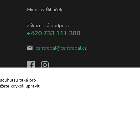
Miroslav Řiháček
Zákaznická podpora
+420 733 111 380
centrobal@centrobal.cz
 souhlasu také pro
žete kdykoli upravit
Vytvořeno na
Eshop-rychle.cz