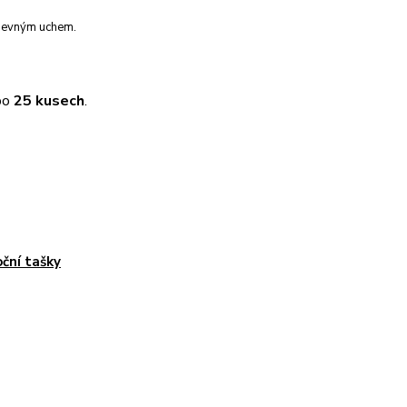
s pevným uchem.
 po
25 kusech
.
ční tašky