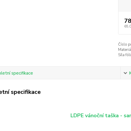
78
65,
Číslo p
Materiá
Síla fól
etní specifikace
tní specifikace
LDPE vánoční taška - sa