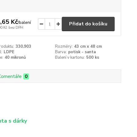
,65 Kč
/
balení
Přidat do košíku
00 Kč
bez DPH
roduktu:
330.903
Rozměry:
43 cm x 48 cm
l:
LDPE
Barva:
potisk - santa
ie:
40 mikronů
Balení v kartonu:
500 ks
Komentáře
0
nta s dárky