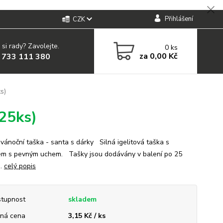
Přihlášení
CZK
 si rady? Zavolejte.
0
ks
za
0,00 Kč
 733 111 380
s)
(25ks)
ánoční taška - santa s dárky Silná igelitová taška s
em s pevným uchem. Tašky jsou dodávány v balení po 25
h.
celý popis
tupnost
skladem
ná cena
3,15 Kč / ks