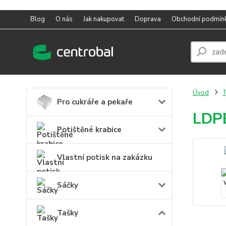
Blog
O nás
Jak nakupovat
Doprava
Obchodní podmín
Úvod
T
Pro cukráře a pekaře
LDPE
Potištěné krabice
Vlastní potisk na zakázku
Sáčky
Tašky