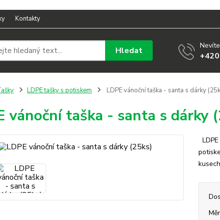
ky
Kontakty
Nevíte
Hledat
+420
ašky
LDPE tašky s potiskem
LDPE vánoční taška - santa s dárky (25k
 vánoční taška - santa s dárky 
LDPE v
potisk
kusec
Dos
Měr