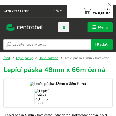
0
ks
CZK
+420 733 111 380
za
0,00 Kč
Menu
Hledat
Úvod
Lepící pásky
Balící barevné
Lepící páska 48mm x 66m černá
Lepící páska 48mm x 66m černá
Lepící páska 48mm x 66m černá Standardní polypropylenová lepicí