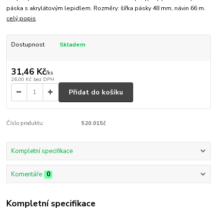
páska s akrylátovým lepidlem. Rozměry: šířka pásky 48 mm, návin 66 m.
celý popis
Dostupnost
Skladem
31,46 Kč
/
ks
26,00 Kč
bez DPH
Přidat do košíku
Číslo produktu:
520.015č
Kompletní specifikace
Komentáře
0
Kompletní specifikace