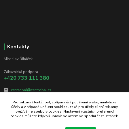
Kontakty
Miroslav Řiháček
Zákaznická podpora
+420 733 111 380
centrobal@centrobal.cz
Pro základní funkčnost, zpříjemnění používání webu, analytické
účely a v případě udělení souhlasu také pro účely cílení reklamy
využíváme soubory cookies. Nastavení vlastních preferencí
cookies můžete kdykoli upravit odkazem ve spodní části stránek.