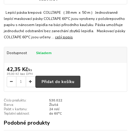
Lepící páska krepová COLLTAPE ( 38 mm x 50 m ) Jednostranně
lepící maskovací pásky COLLTAPE 60°C jsou vyrobeny z polokrepového
papíru s nánosem lepidla na bázi přírodního kaučuku. Páska umožňuje
jednoduché odstranění bez zanechání zbytků lepidla. Maskovací pásky
COLLTAPE 60°C jsou určeny ...
celý popis
Dostupnost
Skladem
42,35 Kč
/
ks
35,00 Kč
bez DPH
Přidat do košíku
Číslo produktu:
530.022
Barva:
Žlutá
Počet v kartonu:
24 rolí
Teplotní odolnost:
do 60°C
Podobné produkty