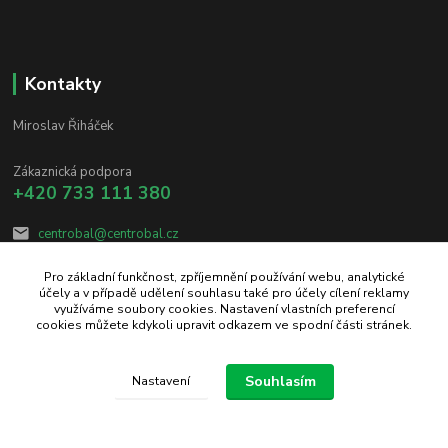
Kontakty
Miroslav Řiháček
Zákaznická podpora
+420 733 111 380
centrobal@centrobal.cz
Pro základní funkčnost, zpříjemnění používání webu, analytické
účely a v případě udělení souhlasu také pro účely cílení reklamy
využíváme soubory cookies. Nastavení vlastních preferencí
cookies můžete kdykoli upravit odkazem ve spodní části stránek.
Upravit sběr cookies.
Souhlasím
Nastavení
Vytvořeno na
Eshop-rychle.cz