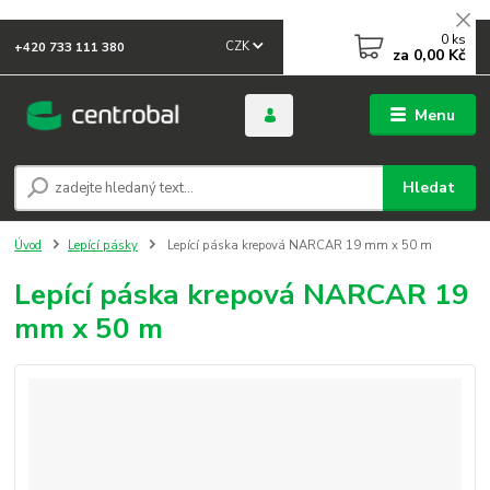
0
ks
CZK
+420 733 111 380
za
0,00 Kč
Menu
Hledat
Úvod
Lepící pásky
Lepící páska krepová NARCAR 19 mm x 50 m
Lepící páska krepová NARCAR 19
mm x 50 m