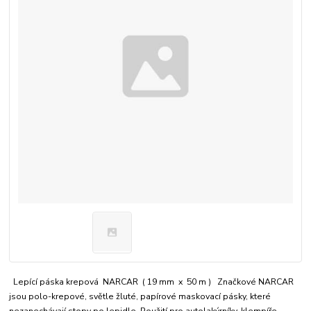
Lepící páska krepová NARCAR ( 19 mm x 50 m ) Značkové NARCAR
jsou polo-krepové, světle žluté, papírové maskovací pásky, které
nezanechávají stopy po lepidle. Použití pro autolakýrníky, klempíře,