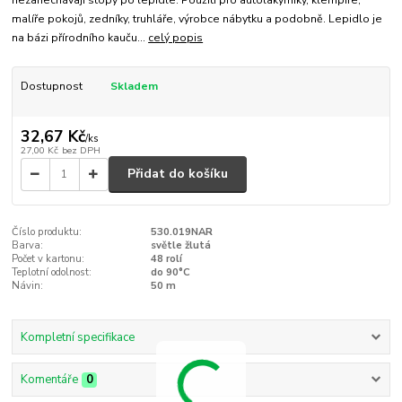
malíře pokojů, zedníky, truhláře, výrobce nábytku a podobně. Lepidlo je
na bázi přírodního kauču...
celý popis
Dostupnost
Skladem
32,67 Kč
/
ks
27,00 Kč
bez DPH
Přidat do košíku
Číslo produktu:
530.019NAR
Barva:
světle žlutá
Počet v kartonu:
48 rolí
Teplotní odolnost:
do 90°C
Návin:
50 m
Kompletní specifikace
Komentáře
0