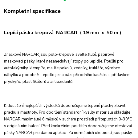
Kompletní specifikace
Lepící páska krepová NARCAR ( 19 mm x 50 m )
Značkové NARCAR jsou polo-krepové, světle žluté, papírové
maskovací pásky, které nezanechávají stopy po lepidle. Použití pro
autolakýrníky, klempíře, malíře pokojů, zedníky, truhláře, výrobce
nábytku a podobně. Lepidlo je na bázi přírodního kaučuku s přídavkem
pryskyřic, plastifikátorů a antioxidantů.
K dosažení nejlepších výsledků doporučujeme lepené plochy zbavit
prachu a mastnoty. Pro dodržení standardní kvality materiálu skladujte
NARCAR maximálně 6 měsíců v suchém prostředí při teplotách 0-30°C
v originálním balení. Před konkrétním použitím doporučujeme otestovat
pásky NARCAR pro danou aplikaci. Za normálních okolností jsou pásky