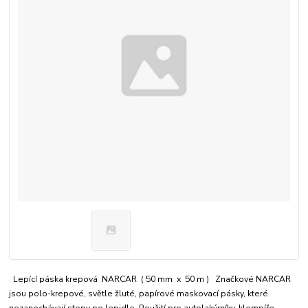
Lepící páska krepová NARCAR ( 50 mm x 50 m ) Značkové NARCAR
jsou polo-krepové, světle žluté, papírové maskovací pásky, které
nezanechávají stopy po lepidle. Použití pro autolakýrníky, klempíře,