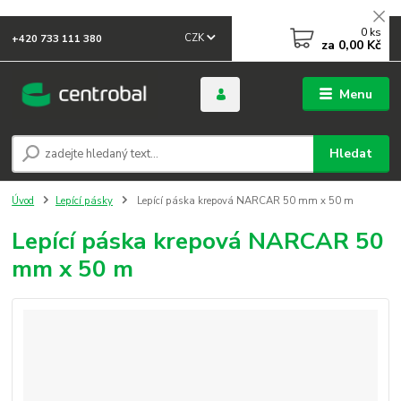
0
ks
CZK
+420 733 111 380
za
0,00 Kč
Menu
Hledat
Úvod
Lepící pásky
Lepící páska krepová NARCAR 50 mm x 50 m
Lepící páska krepová NARCAR 50
mm x 50 m