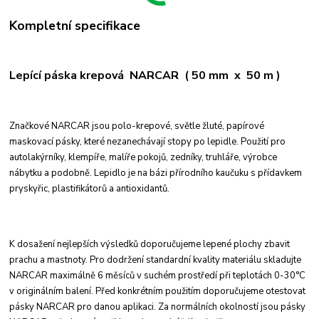
Kompletní specifikace
Lepící páska krepová NARCAR ( 50 mm x 50 m )
Značkové NARCAR jsou polo-krepové, světle žluté, papírové
maskovací pásky, které nezanechávají stopy po lepidle. Použití pro
autolakýrníky, klempíře, malíře pokojů, zedníky, truhláře, výrobce
nábytku a podobně. Lepidlo je na bázi přírodního kaučuku s přídavkem
pryskyřic, plastifikátorů a antioxidantů.
K dosažení nejlepších výsledků doporučujeme lepené plochy zbavit
prachu a mastnoty. Pro dodržení standardní kvality materiálu skladujte
NARCAR maximálně 6 měsíců v suchém prostředí při teplotách 0-30°C
v originálním balení. Před konkrétním použitím doporučujeme otestovat
pásky NARCAR pro danou aplikaci. Za normálních okolností jsou pásky