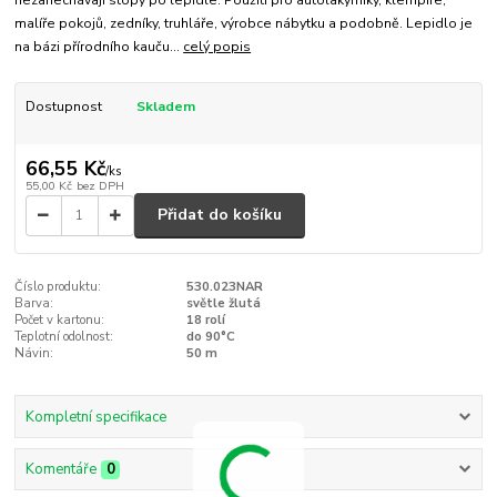
malíře pokojů, zedníky, truhláře, výrobce nábytku a podobně. Lepidlo je
na bázi přírodního kauču...
celý popis
Dostupnost
Skladem
66,55 Kč
/
ks
55,00 Kč
bez DPH
Přidat do košíku
Číslo produktu:
530.023NAR
Barva:
světle žlutá
Počet v kartonu:
18 rolí
Teplotní odolnost:
do 90°C
Návin:
50 m
Kompletní specifikace
Komentáře
0