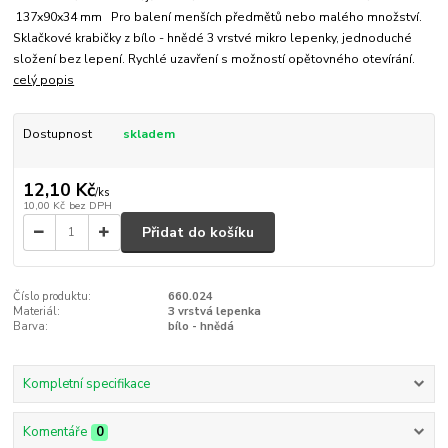
137x90x34 mm Pro balení menších předmětů nebo malého množství.
Sklačkové krabičky z bílo - hnědé 3 vrstvé mikro lepenky, jednoduché
složení bez lepení. Rychlé uzavření s možností opětovného otevírání.
celý popis
Dostupnost
skladem
12,10 Kč
/
ks
10,00 Kč
bez DPH
Přidat do košíku
Číslo produktu:
660.024
Materiál:
3 vrstvá lepenka
Barva:
bílo - hnědá
Kompletní specifikace
Komentáře
0