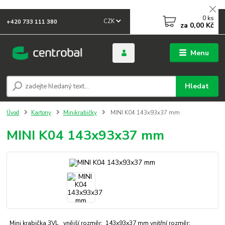
0
ks
CZK
+420 733 111 380
za
0,00 Kč
Menu
Hledat
Úvod
Kartony
Minikrabičky
MINI K04 143x93x37 mm
MINI K04 143x93x37 mm
Mini krabička 3VL vnější rozměr: 143x93x37 mm vnitřní rozměr: