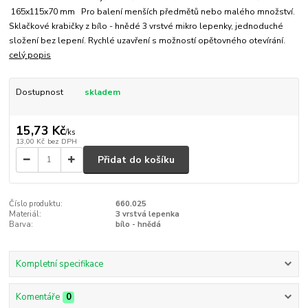
165x115x70 mm Pro balení menších předmětů nebo malého množství.
Sklačkové krabičky z bílo - hnědé 3 vrstvé mikro lepenky, jednoduché
složení bez lepení. Rychlé uzavření s možností opětovného otevírání.
celý popis
Dostupnost
skladem
15,73 Kč
/
ks
13,00 Kč
bez DPH
Přidat do košíku
Číslo produktu:
660.025
Materiál:
3 vrstvá lepenka
Barva:
bílo - hnědá
Kompletní specifikace
Komentáře
0