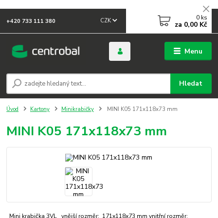
0
ks
CZK
+420 733 111 380
za
0,00 Kč
Menu
Hledat
Úvod
Kartony
Minikrabičky
MINI K05 171x118x73 mm
MINI K05 171x118x73 mm
Mini krabička 3VL vnější rozměr: 171x118x73 mm vnitřní rozměr: