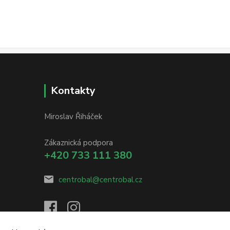
Kontakty
Miroslav Řiháček
Zákaznická podpora
+420 733 111 380
centrobal@centrobal.cz