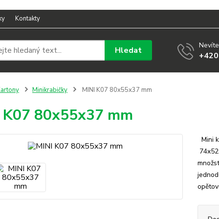
ky
Kontakty
Nevíte
Hledat
+420
artony
Minikrabičky
MINI K07 80x55x37 mm
I K07 80x55x37 mm
Mini k
74x52
množstv
jednod
opětov