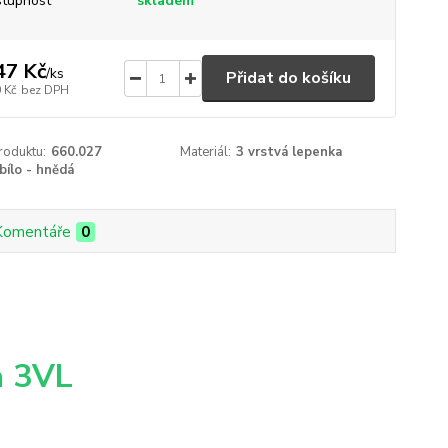
tupnost
skladem
47 Kč
/
ks
Přidat do košíku
 Kč
bez DPH
roduktu:
660.027
Materiál:
3 vrstvá lepenka
bílo - hnědá
Komentáře
0
a 3VL