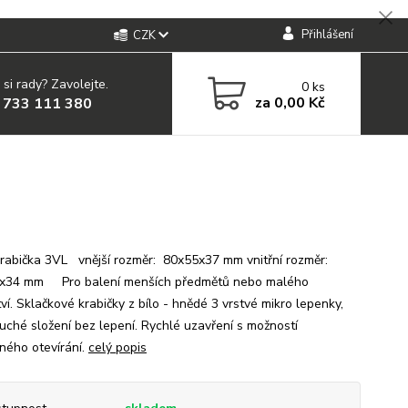
Přihlášení
CZK
 si rady? Zavolejte.
0
ks
za
0,00 Kč
 733 111 380
rabička 3VL vnější rozměr: 80x55x37 mm vnitřní rozměr:
x34 mm Pro balení menších předmětů nebo malého
í. Sklačkové krabičky z bílo - hnědé 3 vrstvé mikro lepenky,
uché složení bez lepení. Rychlé uzavření s možností
ného otevírání.
celý popis