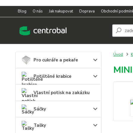
Blog
O nás
Jak nakupovat
Doprava
Obchodní podmín
Úvod
K
Pro cukráře a pekaře
MIN
Potištěné krabice
Vlastní potisk na zakázku
Sáčky
Tašky