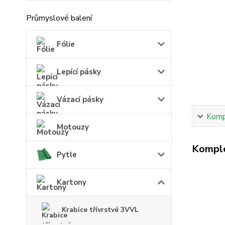
Průmyslové balení
Fólie
Lepící pásky
Vázací pásky
Kompl
Motouzy
Komple
Pytle
Kartony
Krabice třívrstvé 3VVL