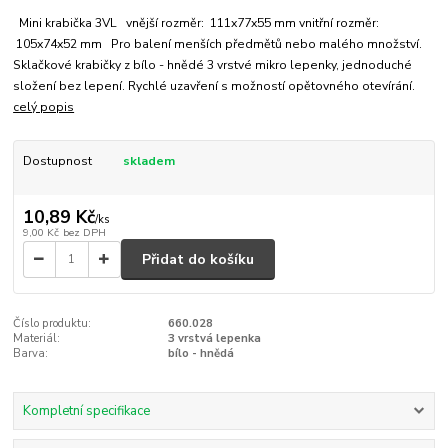
Mini krabička 3VL vnější rozměr: 111x77x55 mm vnitřní rozměr:
105x74x52 mm Pro balení menších předmětů nebo malého množství.
Sklačkové krabičky z bílo - hnědé 3 vrstvé mikro lepenky, jednoduché
složení bez lepení. Rychlé uzavření s možností opětovného otevírání.
celý popis
Dostupnost
skladem
10,89 Kč
/
ks
9,00 Kč
bez DPH
Přidat do košíku
Číslo produktu:
660.028
Materiál:
3 vrstvá lepenka
Barva:
bílo - hnědá
Kompletní specifikace