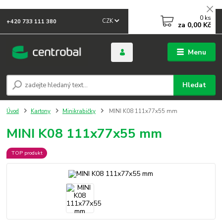
0
ks
CZK
+420 733 111 380
za
0,00 Kč
Menu
Hledat
Úvod
Kartony
Minikrabičky
MINI K08 111x77x55 mm
MINI K08 111x77x55 mm
TOP produkt