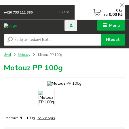
0
ks
CZK
+420 733 111 380
za
0,00 Kč
Menu
Hledat
Úvod
Motouzy
Motouz PP 100g
Motouz PP 100g
Motouz PP - 100g
celý popis