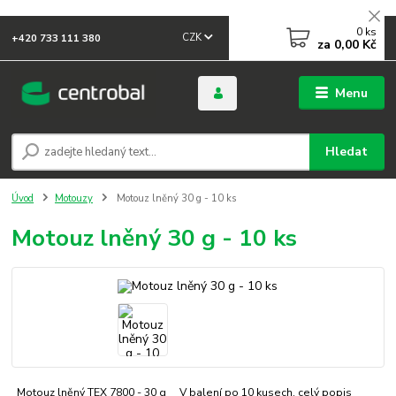
0
ks
CZK
+420 733 111 380
za
0,00 Kč
Menu
Hledat
Úvod
Motouzy
Motouz lněný 30 g - 10 ks
Motouz lněný 30 g - 10 ks
Motouz lněný TEX 7800 - 30 g V balení po 10 kusech.
celý popis