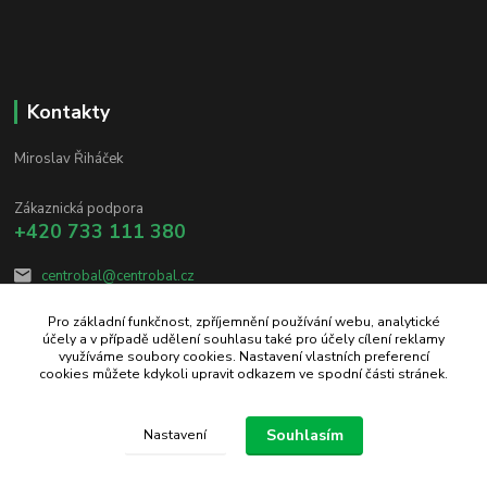
Kontakty
Miroslav Řiháček
Zákaznická podpora
+420 733 111 380
centrobal@centrobal.cz
Pro základní funkčnost, zpříjemnění používání webu, analytické
účely a v případě udělení souhlasu také pro účely cílení reklamy
využíváme soubory cookies. Nastavení vlastních preferencí
cookies můžete kdykoli upravit odkazem ve spodní části stránek.
Upravit sběr cookies.
Souhlasím
Nastavení