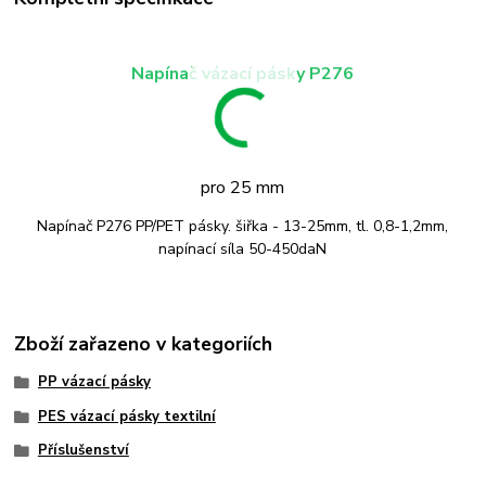
Napínač vázací pásky P276
pro 25 mm
Napínač P276 PP/PET pásky. šiřka - 13-25mm, tl. 0,8-1,2mm,
napínací síla 50-450daN
Zboží zařazeno v kategoriích
PP vázací pásky
PES vázací pásky textilní
Příslušenství