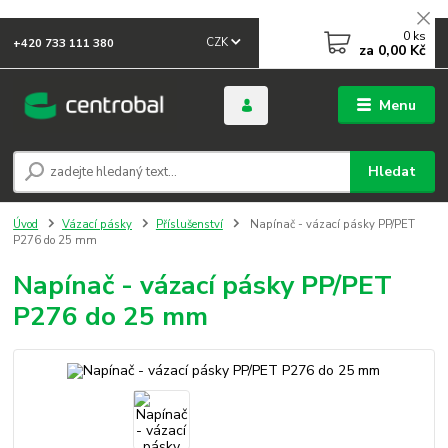
0
ks
CZK
+420 733 111 380
za
0,00 Kč
Menu
Hledat
Úvod
Vázací pásky
Příslušenství
Napínač - vázací pásky PP/PET
P276 do 25 mm
Napínač - vázací pásky PP/PET
P276 do 25 mm