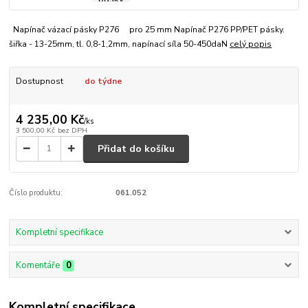
Napínač vázací pásky P276 pro 25 mm Napínač P276 PP/PET pásky.
šiřka - 13-25mm, tl. 0,8-1,2mm, napínací síla 50-450daN
celý popis
Dostupnost
do týdne
4 235,00 Kč
/
ks
3 500,00 Kč
bez DPH
Přidat do košíku
Číslo produktu:
061.052
Kompletní specifikace
Komentáře
0
Kompletní specifikace