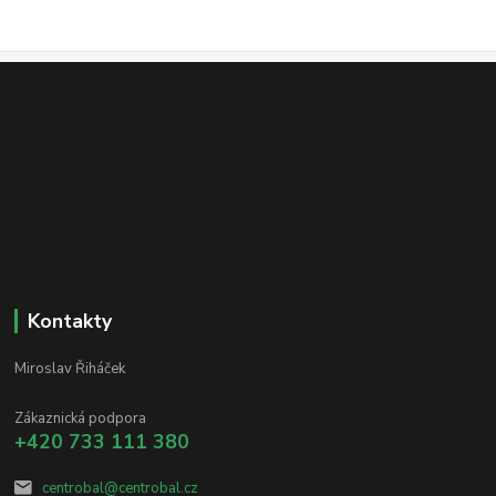
Kontakty
Miroslav Řiháček
Zákaznická podpora
+420 733 111 380
centrobal@centrobal.cz