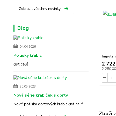
Zobrazit všechny novinky
Blog
04.04.2026
Potisky krabic
Impulsní
2 722
číst celé
2 250,0
30.05.2023
Nová série krabiček s dorty
Nové potisky dortových krabic
číst celé
Zboží 