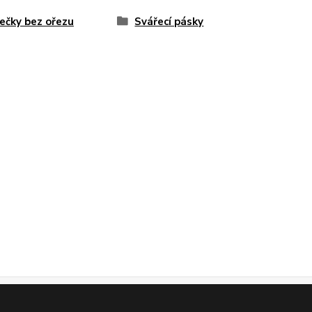
ečky bez ořezu
Svářecí pásky