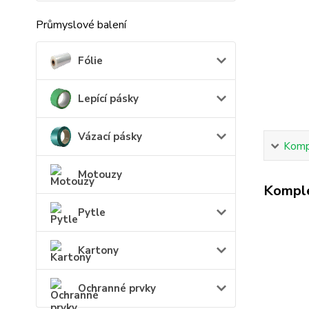
Průmyslové balení
Fólie
Lepící pásky
Vázací pásky
Kompl
Motouzy
Komple
Pytle
Kartony
Ochranné prvky