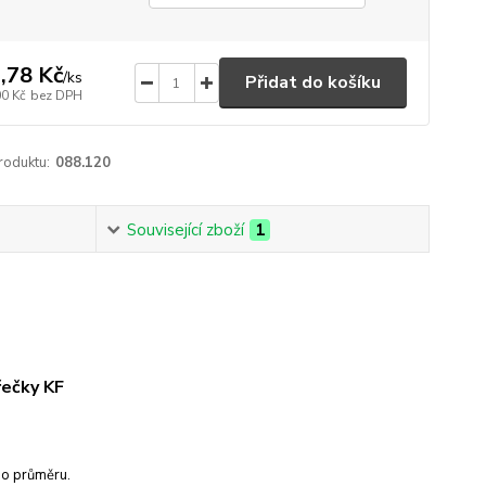
,78 Kč
/
ks
Přidat do košíku
00 Kč
bez DPH
roduktu:
088.120
Související zboží
1
řečky KF
ho průměru.