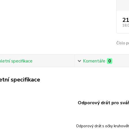
21
18,
Číslo p
etní specifikace
Komentáře
0
tní specifikace
Odporový drát pro svá
Odporový drát s očky kruhové