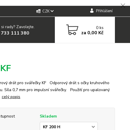
Přihlášení
CZK
 si rady? Zavolejte.
0
ks
za
0,00 Kč
 733 111 380
 KF
vý drát pro svářečky KF Odporový drát s očky kruhového
u. Síla 0,7 mm pro impulsní svářečky. Použití pro upalovaný
.
celý popis
tupnost
Skladem
p