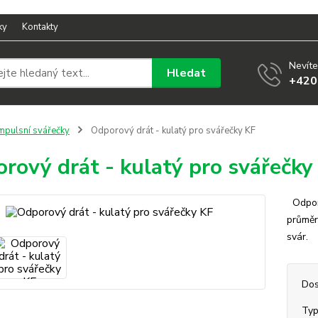
ky
Kontakty
Nevíte
Hledat
+420
mpulsní svářečky
Odporový drát - kulatý pro svářečky KF
rový drát - kulatý pro svářečky
Odporo
průměr
svár
Dos
Ty