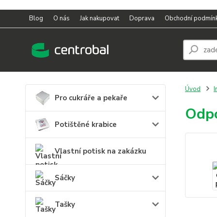
Blog
O nás
Jak nakupovat
Doprava
Obchodní podmín
Úvod
I
Pro cukráře a pekaře
Odpo
Potištěné krabice
Vlastní potisk na zakázku
Sáčky
Tašky