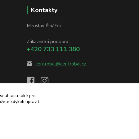
Kontakty
Miroslav Řiháček
Zákaznická podpora
+420 733 111 380
centrobal@centrobal.cz
 souhlasu také pro
žete kdykoli upravit