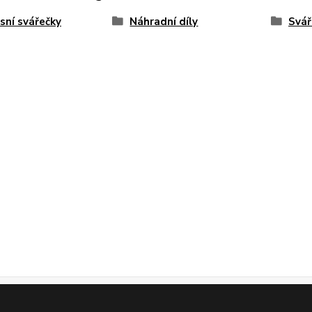
sní svářečky
Náhradní díly
Svář