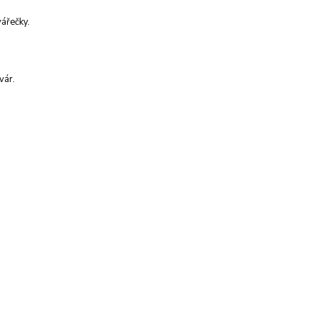
vářečky.
vár.