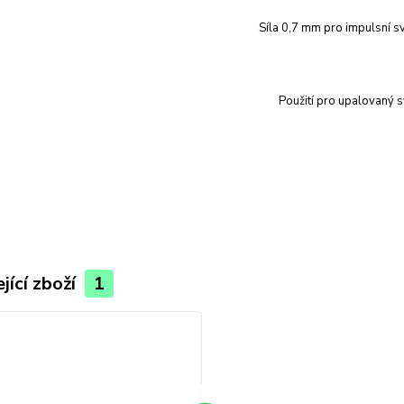
Síla 0,7 mm
pro impulsní s
Použití pro upalovaný s
jící zboží
1