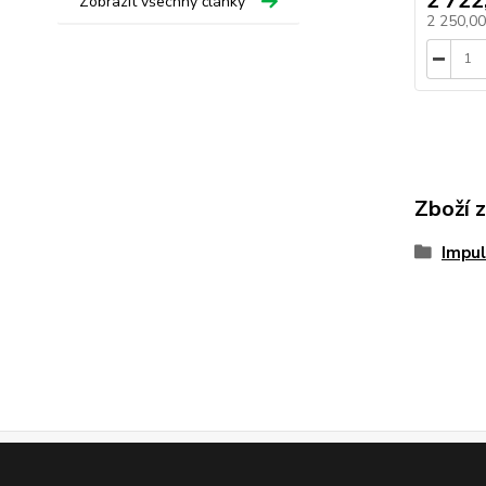
2 722
Zobrazit všechny články
2 250,0
Zboží 
Impul