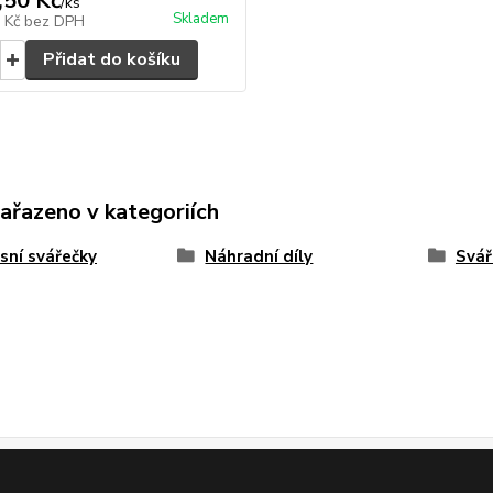
,50 Kč
/
ks
Skladem
0 Kč
bez DPH
Přidat do košíku
zařazeno v kategoriích
sní svářečky
Náhradní díly
Svář