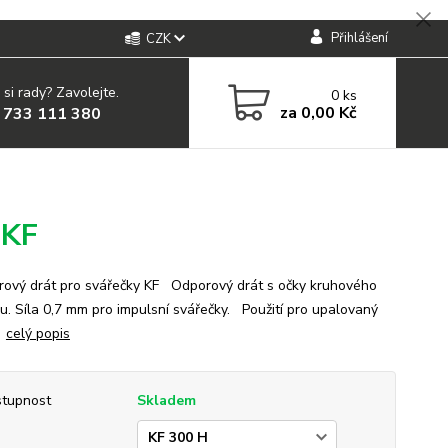
Přihlášení
CZK
 si rady? Zavolejte.
0
ks
za
0,00 Kč
 733 111 380
 KF
vý drát pro svářečky KF Odporový drát s očky kruhového
u. Síla 0,7 mm pro impulsní svářečky. Použití pro upalovaný
.
celý popis
tupnost
Skladem
p