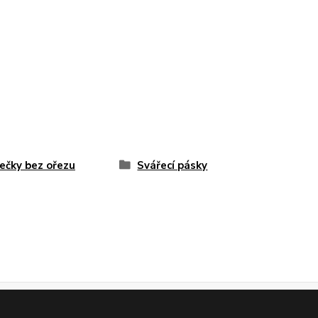
ečky bez ořezu
Svářecí pásky