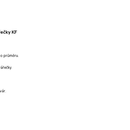
řečky KF
ho průměru.
vářečky.
vár.