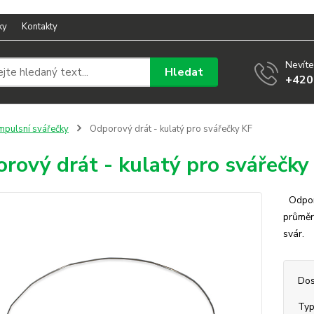
ky
Kontakty
Nevíte
Hledat
+420
mpulsní svářečky
Odporový drát - kulatý pro svářečky KF
rový drát - kulatý pro svářečky
Odporo
průměr
svár
Dos
Ty