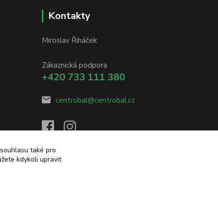
Kontakty
Miroslav Řiháček
Zákaznická podpora
+420 733 111 380
centrobal@centrobal.cz
 souhlasu také pro
žete kdykoli upravit