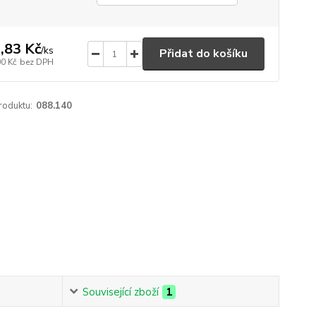
,83 Kč
/
ks
Přidat do košíku
00 Kč
bez DPH
roduktu:
088.140
Související zboží
1