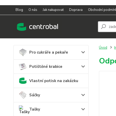
Blog
O nás
Jak nakupovat
Doprava
Obchodní podmín
Úvod
I
Pro cukráře a pekaře
Odpo
Potištěné krabice
Vlastní potisk na zakázku
Sáčky
Tašky