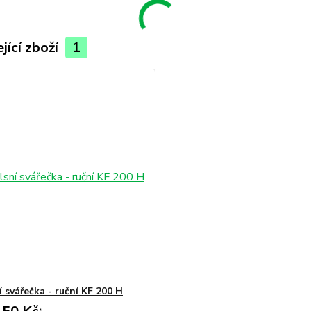
jící zboží
1
 svářečka - ruční KF 200 H