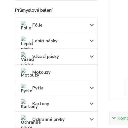
Průmyslové balení
Fólie
Lepící pásky
Vázací pásky
Motouzy
Pytle
Kartony
Kompl
Ochranné prvky