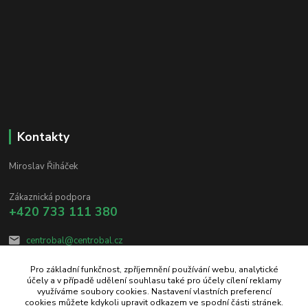
Kontakty
Miroslav Řiháček
Zákaznická podpora
+420 733 111 380
centrobal@centrobal.cz
Pro základní funkčnost, zpříjemnění používání webu, analytické
účely a v případě udělení souhlasu také pro účely cílení reklamy
využíváme soubory cookies. Nastavení vlastních preferencí
cookies můžete kdykoli upravit odkazem ve spodní části stránek.