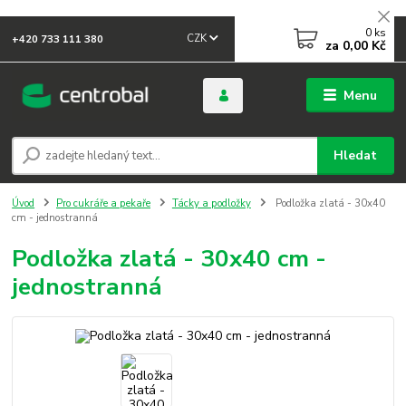
0
ks
CZK
+420 733 111 380
za
0,00 Kč
Menu
Hledat
Úvod
Pro cukráře a pekaře
Tácky a podložky
Podložka zlatá - 30x40
cm - jednostranná
Podložka zlatá - 30x40 cm -
jednostranná