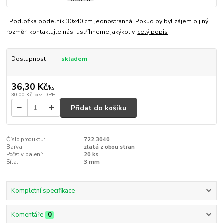
Podložka obdelník 30x40 cm jednostranná. Pokud by byl zájem o jiný
rozměr, kontaktujte nás, ustříhneme jakýkoliv.
celý popis
Dostupnost
skladem
36,30 Kč
/
ks
30,00 Kč
bez DPH
Přidat do košíku
Číslo produktu:
722.3040
Barva:
zlatá z obou stran
Počet v balení:
20 ks
Síla:
3 mm
Kompletní specifikace
Komentáře
0