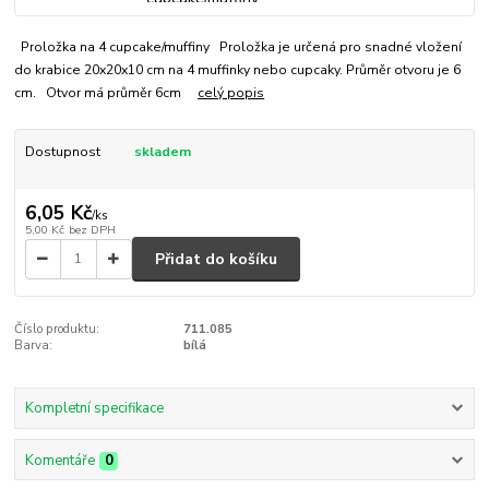
Proložka na 4 cupcake/muffiny Proložka je určená pro snadné vložení
do krabice 20x20x10 cm na 4 muffinky nebo cupcaky. Průměr otvoru je 6
cm. Otvor má průměr 6cm
celý popis
Dostupnost
skladem
6,05 Kč
/
ks
5,00 Kč
bez DPH
Přidat do košíku
Číslo produktu:
711.085
Barva:
bílá
Kompletní specifikace
Komentáře
0