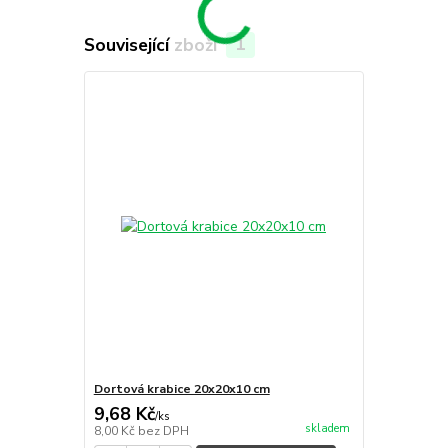
Související zboží
1
Dortová krabice 20x20x10 cm
9,68 Kč
/
ks
skladem
8,00 Kč
bez DPH