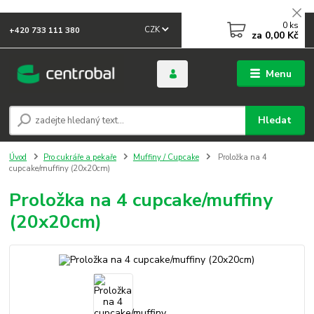
0
ks
CZK
+420 733 111 380
za
0,00 Kč
Menu
Hledat
Úvod
Pro cukráře a pekaře
Muffiny / Cupcake
Proložka na 4
cupcake/muffiny (20x20cm)
Proložka na 4 cupcake/muffiny
(20x20cm)