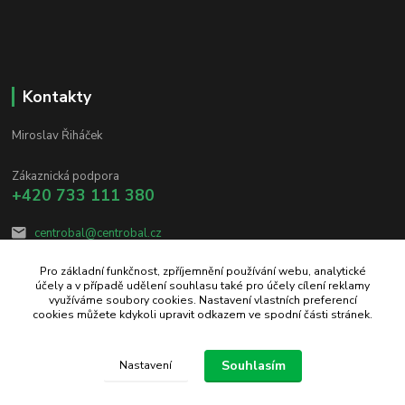
Kontakty
Miroslav Řiháček
Zákaznická podpora
+420 733 111 380
centrobal@centrobal.cz
Pro základní funkčnost, zpříjemnění používání webu, analytické
účely a v případě udělení souhlasu také pro účely cílení reklamy
využíváme soubory cookies. Nastavení vlastních preferencí
cookies můžete kdykoli upravit odkazem ve spodní části stránek.
Upravit sběr cookies.
Souhlasím
Nastavení