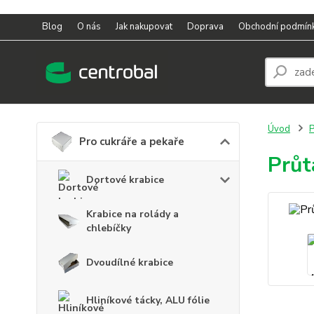
Blog
O nás
Jak nakupovat
Doprava
Obchodní podmín
Úvod
P
Pro cukráře a pekaře
Průt
Dortové krabice
Krabice na rolády a
chlebíčky
Dvoudílné krabice
Hliníkové tácky, ALU fólie