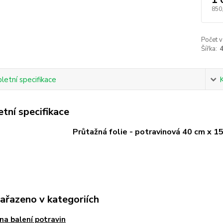
850
Počet v
Šířka:
etní specifikace
tní specifikace
Průtažná folie - potravinová 40 cm x 1
zařazeno v kategoriích
 na balení potravin