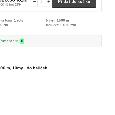
/
ks
Přidat do košíku
,00 Kč
bez DPH
 kartonu:
1 role
Návin:
1500 m
40 cm
tloušťka:
0,010 mm
Komentáře
0
500 m, 10my - do baliček