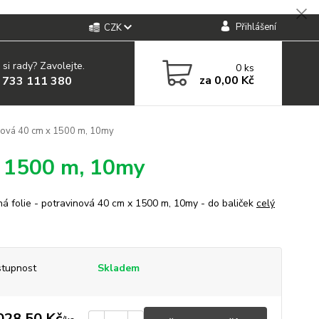
Přihlášení
CZK
 si rady? Zavolejte.
0
ks
za
0,00 Kč
 733 111 380
inová 40 cm x 1500 m, 10my
x 1500 m, 10my
ná folie - potravinová 40 cm x 1500 m, 10my - do baliček
celý
tupnost
Skladem
028,50 Kč