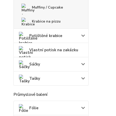
Muffiny / Cupcake
Krabice na pizzu
Potištěné krabice
Vlastní potisk na zakázku
Sáčky
Tašky
Průmyslové balení
Fólie