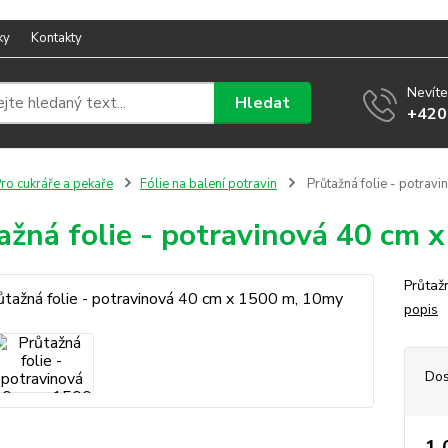
ky
Kontakty
Nevíte
Hledat
+420
ro cukráře a pekaře
Fólie na balení potravin
Průtažná folie - potrav
ažná folie - potravinová 40 cm 
Průtaž
popis
Dos
1 