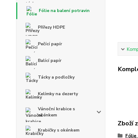
Fólie na balení potravin
Přířezy HDPE
Pečící papír
Kompl
Balící papír
Komple
Tácky a podložky
Kelímky na dezerty
Vánoční krabice s
okénkem
Zboží 
Krabičky s okénkem
Fólie