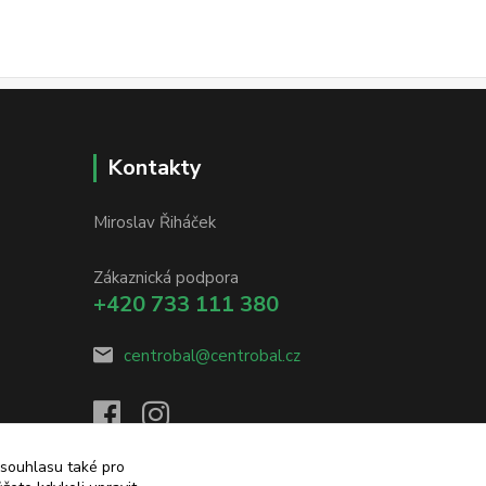
Kontakty
Miroslav Řiháček
Zákaznická podpora
+420 733 111 380
centrobal@centrobal.cz
 souhlasu také pro