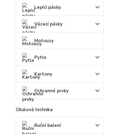
Lepící pásky
Vázací pásky
Motouzy
Pytle
Kartony
Ochranné prvky
Obalová technika
Ruční balení