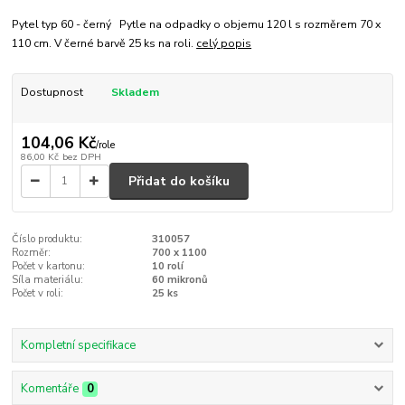
Pytel typ 60 - černý Pytle na odpadky o objemu 120 l s rozměrem 70 x
110 cm. V černé barvě 25 ks na roli.
celý popis
Dostupnost
Skladem
104,06 Kč
/
role
86,00 Kč
bez DPH
Přidat do košíku
Číslo produktu:
310057
Rozměr:
700 x 1100
Počet v kartonu:
10 rolí
Síla materiálu:
60 mikronů
Počet v roli:
25 ks
Kompletní specifikace
Komentáře
0