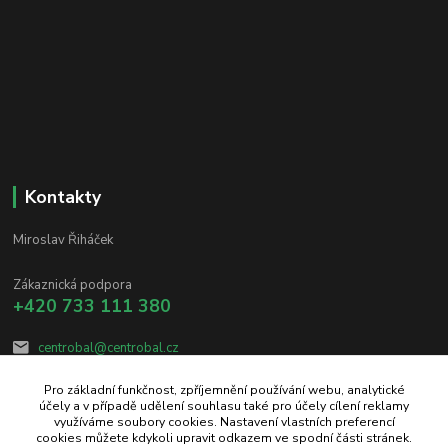
Kontakty
Miroslav Řiháček
Zákaznická podpora
+420 733 111 380
centrobal@centrobal.cz
Pro základní funkčnost, zpříjemnění používání webu, analytické
účely a v případě udělení souhlasu také pro účely cílení reklamy
využíváme soubory cookies. Nastavení vlastních preferencí
cookies můžete kdykoli upravit odkazem ve spodní části stránek.