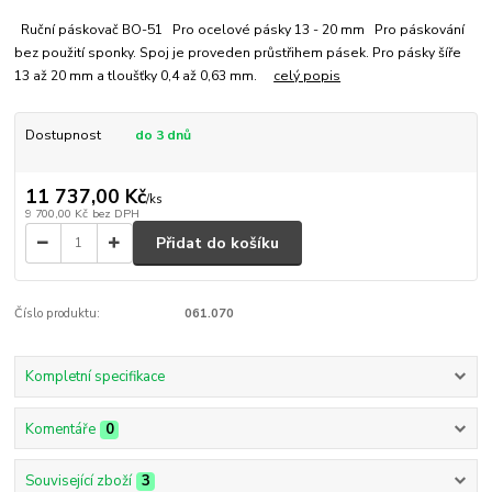
Ruční páskovač BO-51 Pro ocelové pásky 13 - 20 mm Pro páskování
bez použití sponky. Spoj je proveden průstřihem pásek. Pro pásky šíře
13 až 20 mm a tloušťky 0,4 až 0,63 mm.
celý popis
Dostupnost
do 3 dnů
11 737,00 Kč
/
ks
9 700,00 Kč
bez DPH
Přidat do košíku
Číslo produktu:
061.070
Kompletní specifikace
Komentáře
0
Související zboží
3