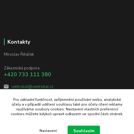
Kontakty
Miroslav Řiháček
Zákaznická podpora
+420 733 111 380
centrobal@centrobal.cz
Pro základní funkčnost, zpříjemnění používání webu, analytické
účely a v případě udělení souhlasu také pro účely cílení reklamy
využíváme soubory cookies. Nastavení vlastních preferencí
cookies můžete kdykoli upravit odkazem ve spodní části stránek.
Upravit sběr cookies.
Souhlasím
Nastavení