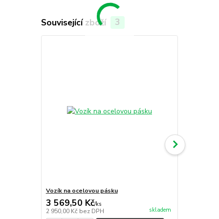
Související zboží
3
Vozík na ocelovou pásku
Vázací páska
3 569,50 Kč
1 452,00
/
ks
skladem
2 950,00 Kč
bez DPH
1 200,00 Kč