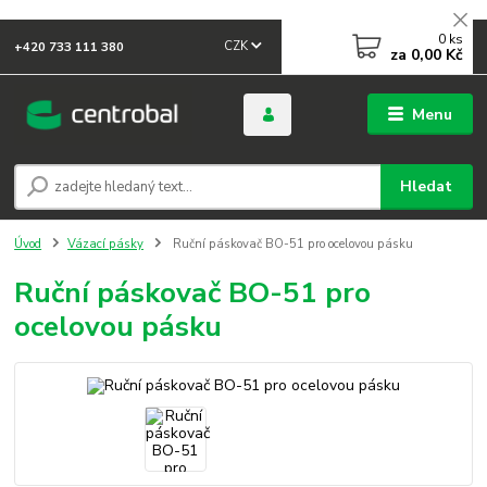
0
ks
CZK
+420 733 111 380
za
0,00 Kč
Menu
Hledat
Úvod
Vázací pásky
Ruční páskovač BO-51 pro ocelovou pásku
Ruční páskovač BO-51 pro
ocelovou pásku