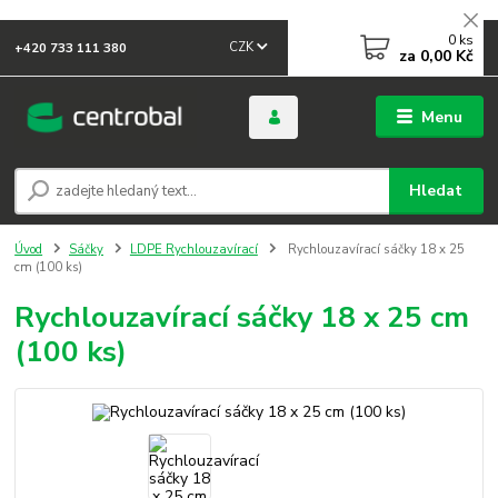
0
ks
CZK
+420 733 111 380
za
0,00 Kč
Menu
Hledat
Úvod
Sáčky
LDPE Rychlouzavírací
Rychlouzavírací sáčky 18 x 25
cm (100 ks)
Rychlouzavírací sáčky 18 x 25 cm
(100 ks)