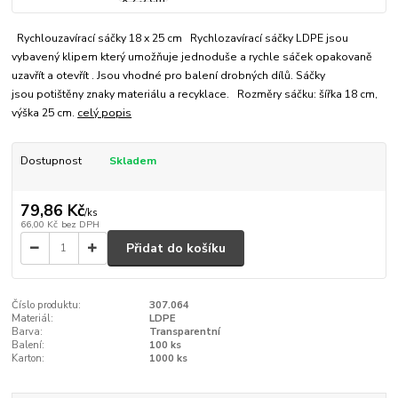
Rychlouzavírací sáčky 18 x 25 cm Rychlozavírací sáčky LDPE jsou
vybavený klipem který umožňuje jednoduše a rychle sáček opakovaně
uzavřít a otevřít . Jsou vhodné pro balení drobných dílů. Sáčky
jsou potištěny znaky materiálu a recyklace. Rozměry sáčku: šířka 18 cm,
výška 25 cm.
celý popis
Dostupnost
Skladem
79,86 Kč
/
ks
66,00 Kč
bez DPH
Přidat do košíku
Číslo produktu:
307.064
Materiál:
LDPE
Barva:
Transparentní
Balení:
100 ks
Karton:
1000 ks