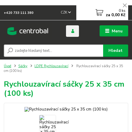
0
ks
CZK
+420 733 111 380
za
0,00 Kč
Menu
Hledat
Úvod
Sáčky
LDPE Rychlouzavírací
Rychlouzavírací sáčky 25 x 35
cm (100 ks)
Rychlouzavírací sáčky 25 x 35 cm
(100 ks)