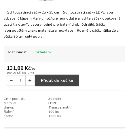
Rychlouzavírací sáčky 25 x 35 cm Rychlozavírací sáčky LDPE jsou
vybavený klipem který umožňuje jednoduše a rychle sáček opakovaně
uzavřít a otevřít . Jsou vhodné pro balení drobných dílů. Sáčky
jsou potištěny znaky materiálu a recyklace. Rozměry sáčku: šířka 25 cm,
výška 35 cm.
celý popis
Dostupnost
Skladem
131,89 Kč
/
ks
109,00 Kč
bez DPH
Přidat do košíku
Číslo produktu:
307.068
Materiál:
LDPE
Barva:
Transparentní
Balení:
100 ks
Karton:
1000 ks