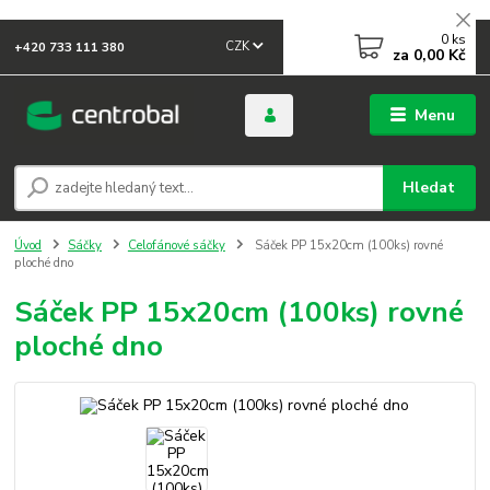
0
ks
CZK
+420 733 111 380
za
0,00 Kč
Menu
Hledat
Úvod
Sáčky
Celofánové sáčky
Sáček PP 15x20cm (100ks) rovné
ploché dno
Sáček PP 15x20cm (100ks) rovné
ploché dno