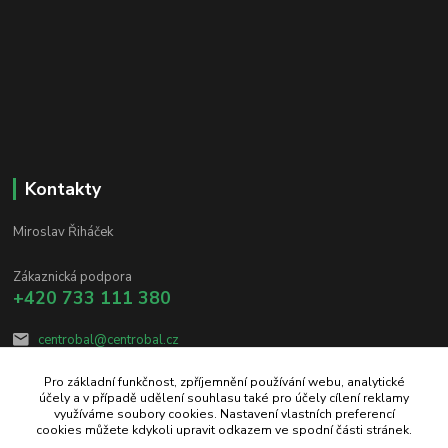
Kontakty
Miroslav Řiháček
Zákaznická podpora
+420 733 111 380
centrobal@centrobal.cz
Pro základní funkčnost, zpříjemnění používání webu, analytické
účely a v případě udělení souhlasu také pro účely cílení reklamy
využíváme soubory cookies. Nastavení vlastních preferencí
cookies můžete kdykoli upravit odkazem ve spodní části stránek.