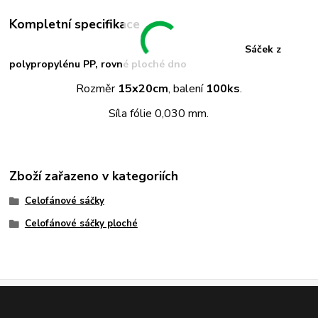
Kompletní specifikace
Sáček z
polypropylénu PP, rovné ploché dno
Rozměr
15x20cm
, balení
100ks
.
Síla fólie 0,030 mm.
Zboží zařazeno v kategoriích
Celofánové sáčky
Celofánové sáčky ploché