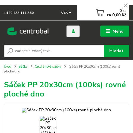
0
ks
CZK
+420 733 111 380
za
0,00 Kč
Menu
Hledat
Úvod
Sáčky
Celofánové sáčky
Sáček PP 20x30cm (100ks) rovné
ploché dno
Sáček PP 20x30cm (100ks) rovné
ploché dno