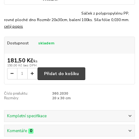
Sáček z polypropylénu PP,
rovné ploché dno Rozměr 20x30cm, balení 100ks. Síla fólie 0,030 mm.
celý popis
Dostupnost
skladem
181,50 Kč
/
ks
150,00 Kč
bez DPH
Přidat do košíku
Číslo produktu:
360.2030
Rozměry:
20 x 30 cm
Kompletní specifikace
Komentáře
0