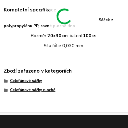
Kompletní specifikace
Sáček z
polypropylénu PP, rovné ploché dno
Rozměr
20x30cm
, balení
100ks
.
Síla fólie 0,030 mm.
Zboží zařazeno v kategoriích
Celofánové sáčky
Celofánové sáčky ploché