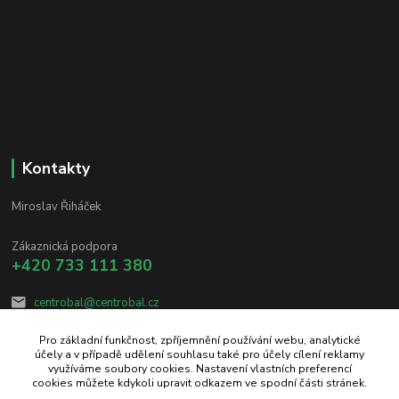
Kontakty
Miroslav Řiháček
Zákaznická podpora
+420 733 111 380
centrobal@centrobal.cz
Pro základní funkčnost, zpříjemnění používání webu, analytické
účely a v případě udělení souhlasu také pro účely cílení reklamy
využíváme soubory cookies. Nastavení vlastních preferencí
cookies můžete kdykoli upravit odkazem ve spodní části stránek.