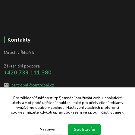
Kontakty
Miroslav Řiháček
Zákaznická podpora
+420 733 111 380
centrobal@centrobal.cz
Pro základní funkčnost, zpříjemnění používání webu, analytické
účely a v případě udělení souhlasu také pro účely cílení reklamy
využíváme soubory cookies. Nastavení vlastních preferencí
cookies můžete kdykoli upravit odkazem ve spodní části stránek.
Upravit sběr cookies.
Souhlasím
Nastavení