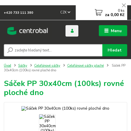
0
ks
CZK
+420 733 111 380
za
0,00 Kč
Menu
Hledat
Úvod
Sáčky
Celofánové sáčky
Celofánové sáčky ploché
Sáček PP
30x40cm (100ks) rovné ploché dno
Sáček PP 30x40cm (100ks) rovné
ploché dno