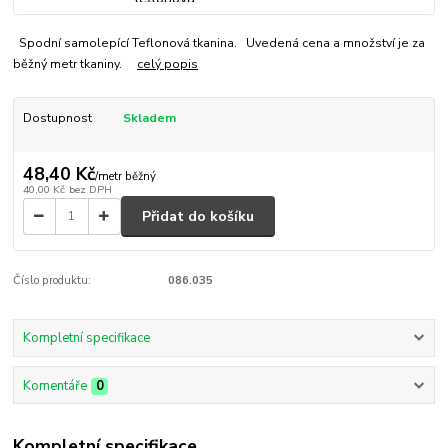
Spodní samolepící Teflonová tkanina. Uvedená cena a množství je za
běžný metr tkaniny.
celý popis
Dostupnost
Skladem
48,40 Kč
/
metr běžný
40,00 Kč
bez DPH
Přidat do košíku
Číslo produktu:
086.035
Kompletní specifikace
Komentáře
0
Kompletní specifikace