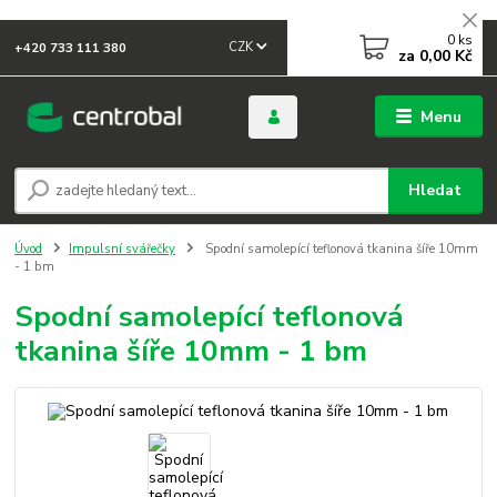
0
ks
CZK
+420 733 111 380
za
0,00 Kč
Menu
Hledat
Úvod
Impulsní svářečky
Spodní samolepící teflonová tkanina šíře 10mm
- 1 bm
Spodní samolepící teflonová
tkanina šíře 10mm - 1 bm