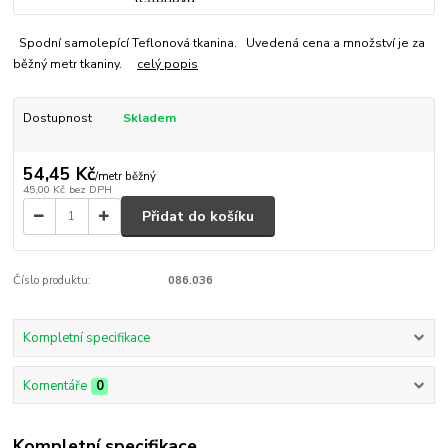
Spodní samolepící Teflonová tkanina. Uvedená cena a množství je za
běžný metr tkaniny.
celý popis
Dostupnost
Skladem
54,45 Kč
/
metr běžný
45,00 Kč
bez DPH
Přidat do košíku
Číslo produktu:
086.036
Kompletní specifikace
Komentáře
0
Kompletní specifikace