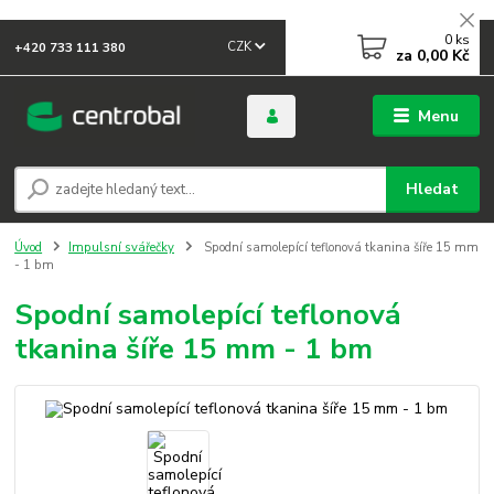
0
ks
CZK
+420 733 111 380
za
0,00 Kč
Menu
Hledat
Úvod
Impulsní svářečky
Spodní samolepící teflonová tkanina šíře 15 mm
- 1 bm
Spodní samolepící teflonová
tkanina šíře 15 mm - 1 bm