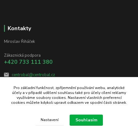
Kontakty
Miroslav Řiháček
Zákaznická podpora
+420 733 111 380
centrobal@centrobal.cz
Pro základní funkčnost, zpříjemnění používání webu, analytické
účely a v případě udělení souhlasu také pro účely cílení reklamy
využíváme soubory cookies. Nastavení vlastních preferencí
cookies můžete kdykoli upravit odkazem ve spodní části stránek.
Upravit sběr cookies.
Souhlasím
Nastavení
Vytvořeno na
Eshop-rychle.cz