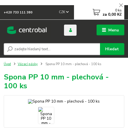
0
ks
CZK
+420 733 111 380
za
0,00 Kč
Menu
Hledat
Úvod
Vázací pásky
Spona PP 10 mm - plechová - 100 ks
Spona PP 10 mm - plechová -
100 ks