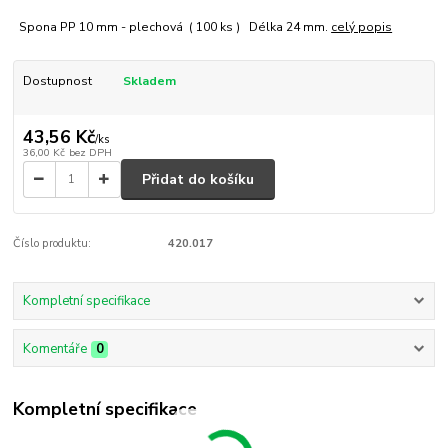
Spona PP 10 mm - plechová ( 100 ks ) Délka 24 mm.
celý popis
Dostupnost
Skladem
43,56 Kč
/
ks
36,00 Kč
bez DPH
Přidat do košíku
Číslo produktu:
420.017
Kompletní specifikace
Komentáře
0
Kompletní specifikace