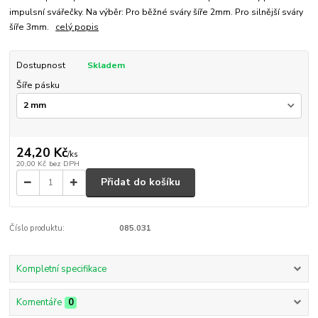
impulsní svářečky. Na výběr: Pro běžné sváry šíře 2mm. Pro silnější sváry
šíře 3mm.
celý popis
Dostupnost
Skladem
Šíře pásku
24,20 Kč
/
ks
20,00 Kč
bez DPH
Přidat do košíku
Číslo produktu:
085.031
Kompletní specifikace
Komentáře
0