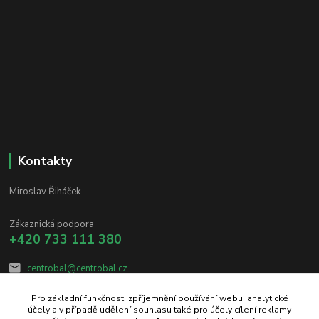
Kontakty
Miroslav Řiháček
Zákaznická podpora
+420 733 111 380
centrobal@centrobal.cz
Pro základní funkčnost, zpříjemnění používání webu, analytické
účely a v případě udělení souhlasu také pro účely cílení reklamy