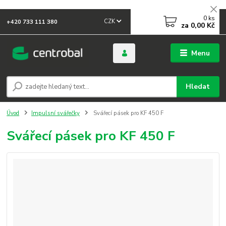
0
ks
CZK
+420 733 111 380
za
0,00 Kč
Menu
Hledat
Úvod
Impulsní svářečky
Svářecí pásek pro KF 450 F
Svářecí pásek pro KF 450 F