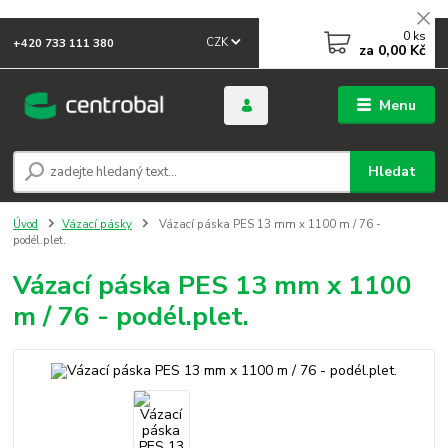
0
ks
CZK
+420 733 111 380
za
0,00 Kč
Menu
Hledat
Úvod
Vázací pásky
Vázací páska PES 13 mm x 1100 m / 76 -
podél.plet.
Vázací páska PES 13 mm x 1100
m / 76 - podél.plet.