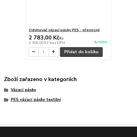
Odvinovač vázací pásky PES - přenosný
2 783,00 Kč
/
ks
do týdne
2 300,00 Kč
bez DPH
Přidat do košíku
Zboží zařazeno v kategoriích
Vázací pásky
PES vázací pásky textilní