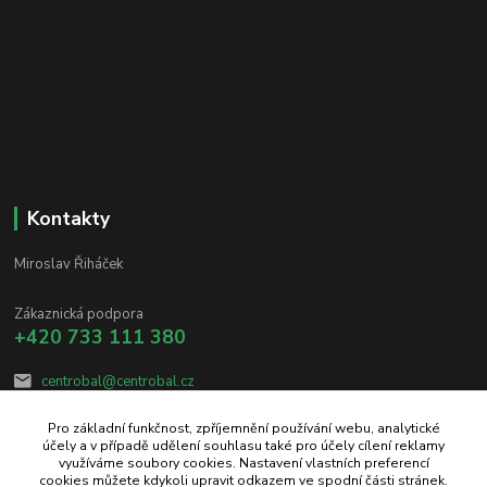
Kontakty
Miroslav Řiháček
Zákaznická podpora
+420 733 111 380
centrobal@centrobal.cz
Pro základní funkčnost, zpříjemnění používání webu, analytické
účely a v případě udělení souhlasu také pro účely cílení reklamy
využíváme soubory cookies. Nastavení vlastních preferencí
cookies můžete kdykoli upravit odkazem ve spodní části stránek.