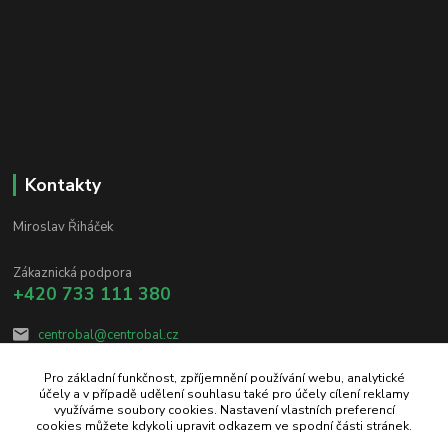
Kontakty
Miroslav Řiháček
Zákaznická podpora
+420 733 111 380
centrobal@centrobal.cz
Pro základní funkčnost, zpříjemnění používání webu, analytické
účely a v případě udělení souhlasu také pro účely cílení reklamy
využíváme soubory cookies. Nastavení vlastních preferencí
cookies můžete kdykoli upravit odkazem ve spodní části stránek.