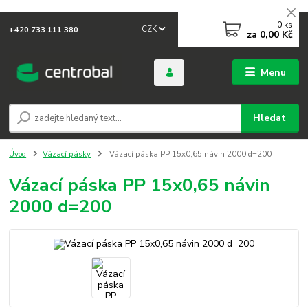
0
ks
CZK
+420 733 111 380
za
0,00 Kč
Menu
Hledat
Úvod
Vázací pásky
Vázací páska PP 15x0,65 návin 2000 d=200
Vázací páska PP 15x0,65 návin
2000 d=200