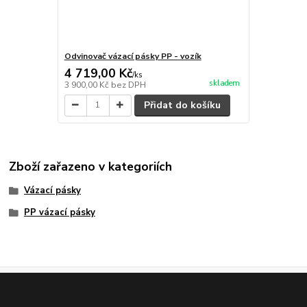
Odvinovač vázací pásky PP - vozík
4 719,00 Kč
/
ks
skladem
3 900,00 Kč
bez DPH
Přidat do košíku
Zboží zařazeno v kategoriích
Vázací pásky
PP vázací pásky