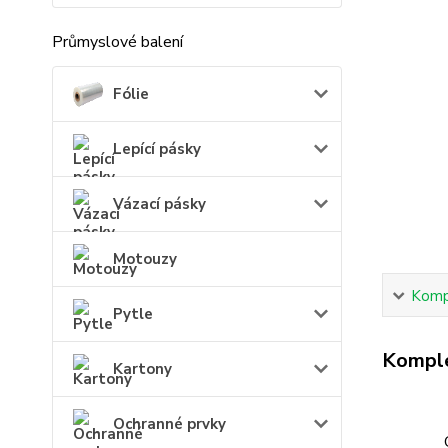
Průmyslové balení
Fólie
Lepící pásky
Vázací pásky
Motouzy
Kompl
Pytle
Komple
Kartony
Ochranné prvky