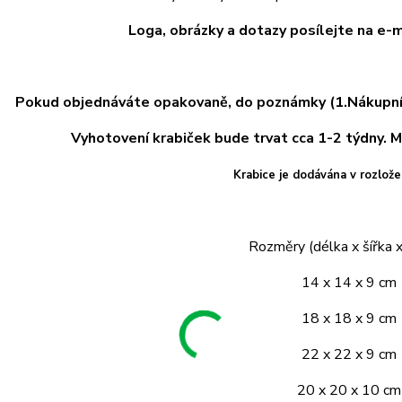
Loga, obrázky a dotazy posílejte na e-
Pokud objednáváte opakovaně, do poznámky (1.Nákupní 
Vyhotovení krabiček bude trvat cca 1-2 týdny.
M
Krabice je dodávána v rozlož
Rozměry (délka x šířka x
14 x 14 x 9 cm
18 x 18 x 9 cm
22 x 22 x 9 cm
20 x 20 x 10 cm