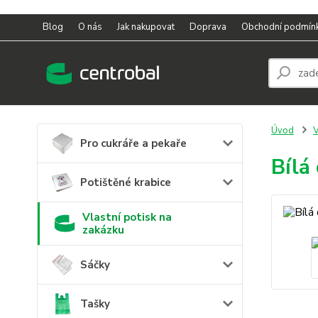
Blog
O nás
Jak nakupovat
Doprava
Obchodní podmín
Úvod
V
Pro cukráře a pekaře
Bílá
Potištěné krabice
Vlastní potisk na
zakázku
Sáčky
Tašky