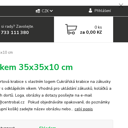
Přihlášení
CZK
 si rady? Zavolejte.
0
ks
za
0,00 Kč
 733 111 380
35x10 cm
tiskem 35x35x10 cm
ortová krabice s vlastním logem Cukrářská krabice na zákusky
y s odklápěcím víkem. Vhodná pro ukládání zákusků, koláčků a
h dortů. Loga, obrázky a dotazy posílejte na e-mail
@centrobal.cz Pokud objednáváte opakovaně, do poznámky
upní košík) zadejte název obrázku nebo...
celý popis