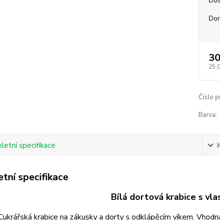
Dos
Dor
30
25,
Číslo p
Barva:
etní specifikace
tní specifikace
Bílá dortová krabice s vl
Cukrářská krabice na zákusky a dorty s odklápěcím víkem. Vhodná