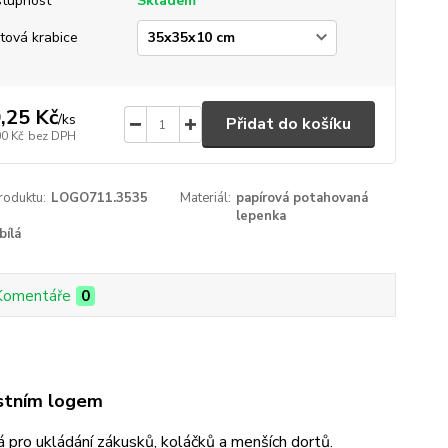
tupnost
Skladem
tová krabice
,25 Kč
/
ks
Přidat do košíku
00 Kč
bez DPH
roduktu:
LOGO711.3535
Materiál:
papírová potahovaná
lepenka
bílá
Komentáře
0
astním logem
 pro ukládání zákusků, koláčků a menších dortů.