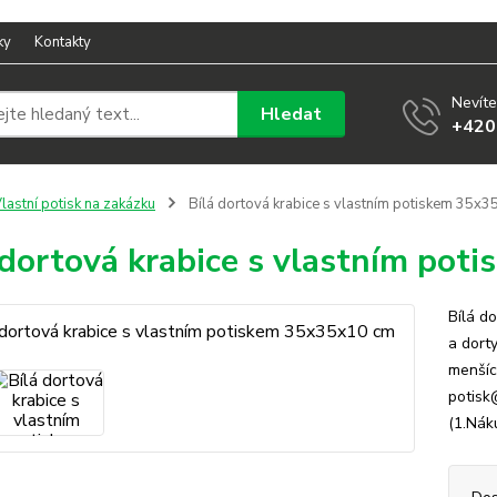
ky
Kontakty
Nevíte
Hledat
+420
lastní potisk na zakázku
Bílá dortová krabice s vlastním potiskem 35x
 dortová krabice s vlastním po
Bílá d
a dort
menšíc
potisk
(1.Nák