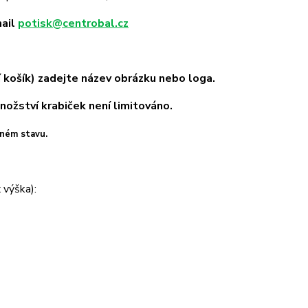
mail
potisk@centrobal.cz
košík) zadejte název obrázku nebo loga.
nožství krabiček není limitováno.
eném stavu.
 výška):