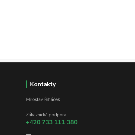
Kontakty
Miroslav Řiháček
Zákaznická podpora
+420 733 111 380