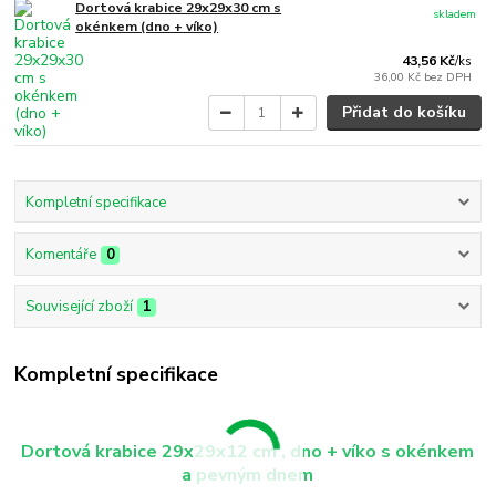
Dortová krabice 29x29x30 cm s
skladem
okénkem (dno + víko)
43,56 Kč
/
ks
36,00 Kč
bez DPH
Přidat do košíku
Kompletní specifikace
Komentáře
0
Související zboží
1
Kompletní specifikace
Dortová krabice 29x29x12 cm , dno + víko s okénkem
a pevným dnem