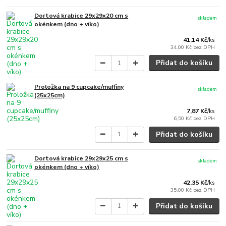
Dortová krabice 29x29x20 cm s
skladem
okénkem (dno + víko)
41,14 Kč
/
ks
34,00 Kč
bez DPH
Přidat do košíku
Proložka na 9 cupcake/muffiny
skladem
(25x25cm)
7,87 Kč
/
ks
6,50 Kč
bez DPH
Přidat do košíku
Dortová krabice 29x29x25 cm s
skladem
okénkem (dno + víko)
42,35 Kč
/
ks
35,00 Kč
bez DPH
Přidat do košíku