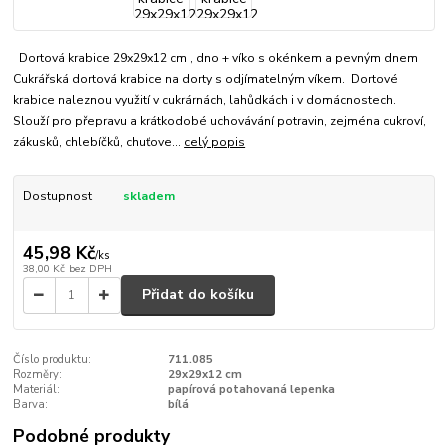
Dortová krabice 29x29x12 cm , dno + víko s okénkem a pevným dnem
Cukrářská dortová krabice na dorty s odjímatelným víkem. Dortové
krabice naleznou využití v cukrárnách, lahůdkách i v domácnostech.
Slouží pro přepravu a krátkodobé uchovávání potravin, zejména cukroví,
zákusků, chlebíčků, chuťove...
celý popis
Dostupnost
skladem
45,98 Kč
/
ks
38,00 Kč
bez DPH
Přidat do košíku
Číslo produktu:
711.085
Rozměry:
29x29x12 cm
Materiál:
papírová potahovaná lepenka
Barva:
bílá
Podobné produkty