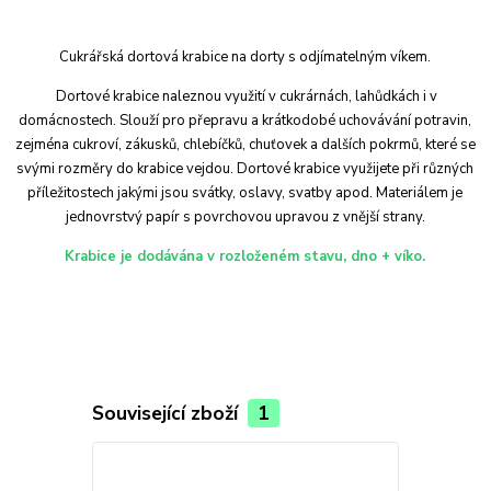
Cukrářská dortová krabice na dorty s odjímatelným víkem.
Dortové krabice naleznou využití v cukrárnách, lahůdkách i v
domácnostech. Slouží pro přepravu a krátkodobé uchovávání potravin,
zejména cukroví, zákusků, chlebíčků, chuťovek a dalších pokrmů, které se
svými rozměry do krabice vejdou. Dortové krabice využijete při různých
příležitostech jakými jsou svátky, oslavy, svatby apod. Materiálem je
jednovrstvý papír s povrchovou upravou z vnější strany.
Krabice je dodávána v rozloženém stavu, dno + víko.
Související zboží
1