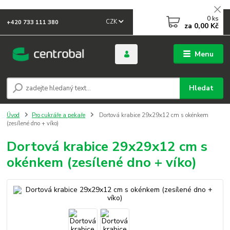
0
ks
CZK
+420 733 111 380
za
0,00 Kč
Menu
Hledat
Úvod
Pro cukráře a pekaře
Dortová krabice 29x29x12 cm s okénkem
(zesílené dno + víko)
Dortová krabice 29x29x12 cm s
okénkem (zesílené dno + víko)